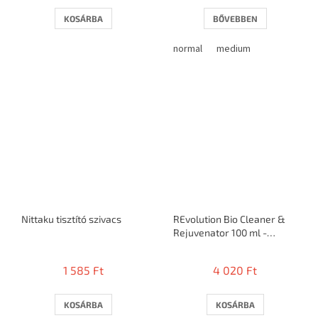
KOSÁRBA
BŐVEBBEN
normal
medium
Nittaku tisztító szivacs
REvolution Bio Cleaner &
Rejuvenator 100 ml -
tisztító
1 585 Ft
4 020 Ft
KOSÁRBA
KOSÁRBA