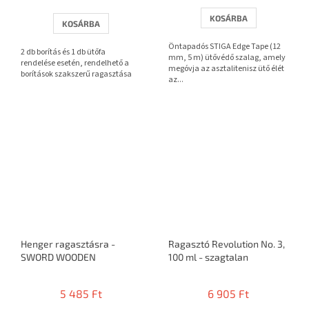
értékelése
5-
KOSÁRBA
KOSÁRBA
ből
3,7
Öntapadós STIGA Edge Tape (12
2 db borítás és 1 db ütőfa
csillag.
mm, 5 m) ütővédő szalag, amely
rendelése esetén, rendelhető a
megóvja az asztalitenisz ütő élét
borítások szakszerű ragasztása
az...
Henger ragasztásra -
Ragasztó Revolution No. 3,
SWORD WOODEN
100 ml - szagtalan
5 485 Ft
6 905 Ft