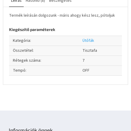
Leírás
Hasonló (8)
Beszélgetés
Termék leírásán dolgozunk - máris ahogy kész lesz, pótoljuk
Kiegészítő paraméterek
Kategória
:
Ütőfák
Összetétel
:
Tisztafa
Rétegek száma
:
7
Tempó
:
OFF
L
á
b
Információk önnek