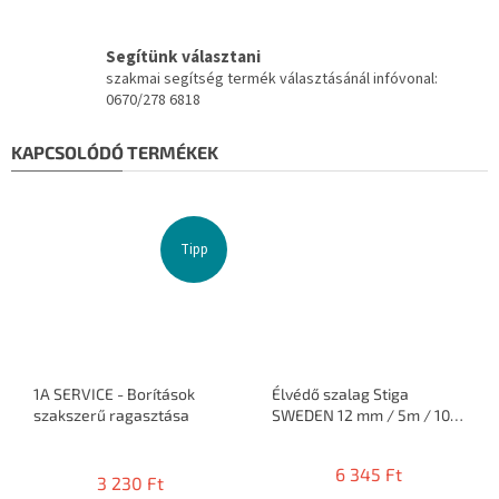
Segítünk választani
szakmai segítség termék választásánál infóvonal:
0670/278 6818
KAPCSOLÓDÓ TERMÉKEK
Tipp
1A SERVICE - Borítások
Élvédő szalag Stiga
szakszerű ragasztása
SWEDEN 12 mm / 5m / 10
ütő
A
termék
6 345 Ft
3 230 Ft
átlagos