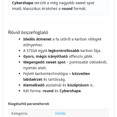
Cybershape
verziót a még nagyobb sweet spot
miatt; klasszikus érzéshez a
round
formát.
Rövid összefoglaló
Ideális átmenet
a fa ütőről a karbon rétegek
előnyeihez.
A STIGA egyik
legkontrollosabb
karbon fája.
Gyors, mégis irányítható
offenzív játék.
Megengedő sweet spot
– pontosabb ütéseknél,
nyomás alatt.
Fejlett karbontechnológia =
közvetlen
labdaérzet
és tartósság.
Kiemelkedő
asztalnál és
középtávon
is.
Két forma:
round
és
Cybershape
.
Kiegészítő paraméterek
Kategória
:
Ütőfák