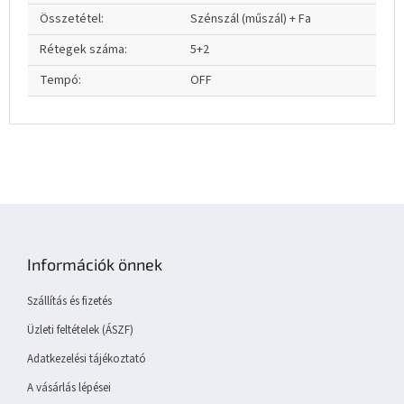
Összetétel
:
Szénszál (műszál) + Fa
Rétegek száma
:
5+2
Tempó
:
OFF
L
á
b
Információk önnek
l
é
Szállítás és fizetés
c
Üzleti feltételek (ÁSZF)
Adatkezelési tájékoztató
A vásárlás lépései