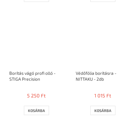
Borítás vágó profi olló -
Védőfólia borításra -
STIGA Precision
NITTAKU - 2db
5 250 Ft
1 015 Ft
KOSÁRBA
KOSÁRBA