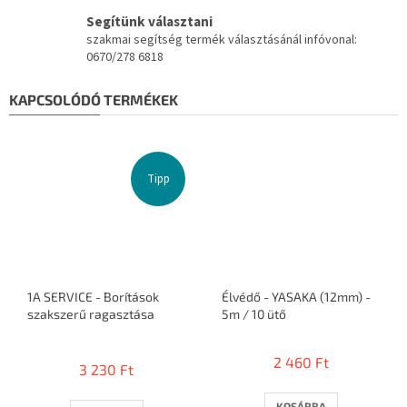
Segítünk választani
szakmai segítség termék választásánál infóvonal:
0670/278 6818
KAPCSOLÓDÓ TERMÉKEK
Tipp
1A SERVICE - Borítások
Élvédő - YASAKA (12mm) -
szakszerű ragasztása
5m / 10 ütő
A
termék
2 460 Ft
3 230 Ft
átlagos
értékelése
5-
KOSÁRBA