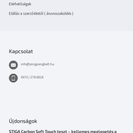
Elérhetőségek
Elállás a szerződéstől ( áruvisszaküldés )
Kapcsolat
info
@
pingpongbolt.hu
0670 / 278 6818
Újdonságok
STIGA Carbon Soft Touch teszt – kellemes meglepetés a