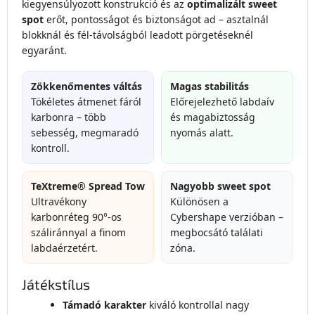
kiegyensúlyozott konstrukció és az
optimalizált sweet
spot
erőt, pontosságot és biztonságot ad – asztalnál
blokknál és fél-távolságból leadott pörgetéseknél
egyaránt.
Zökkenőmentes váltás
Magas stabilitás
Tökéletes átmenet fáról
Előrejelezhető labdaív
karbonra – több
és magabiztosság
sebesség, megmaradó
nyomás alatt.
kontroll.
TeXtreme® Spread Tow
Nagyobb sweet spot
Ultravékony
Különösen a
karbonréteg 90°-os
Cybershape verzióban –
száliránnyal a finom
megbocsátó találati
labdaérzetért.
zóna.
Játékstílus
Támadó karakter
kiváló kontrollal nagy