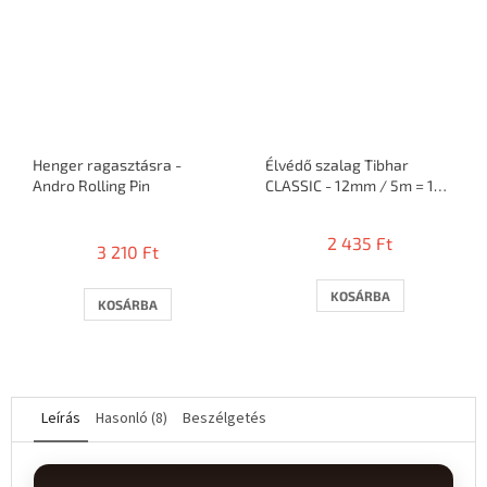
Henger ragasztásra -
Élvédő szalag Tibhar
Andro Rolling Pin
CLASSIC - 12mm / 5m = 10
ütő
A
termék
2 435 Ft
3 210 Ft
átlagos
értékelése
5-
KOSÁRBA
KOSÁRBA
ből
3,0
csillag.
Leírás
Hasonló (8)
Beszélgetés