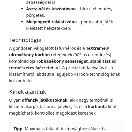
sebességnél is.
Asztalnál és középtávon
– blokk, ellenütés,
pörgetés.
Megengedő találati zóna
– pontosabb játék
kiélezett helyzetekben.
Technológia
A gondosan válogatott fafurnérok és a
TeXtreme®
ultravékony karbon
rétegeinek (90°-os elrendezés)
kombinációja
robbanékony sebességet
,
stabilitást
és
természetes faérzetet
ad. A precíz labdaelválás és a
kiszámítható labdaút a legújabb karbon-technológiának
köszönhető.
Kinek ajánljuk
Olyan
offenzív játékosoknak
, akik nagy tempónál is
kézben akarják tartani a játékot, és első
karbonfa
-ként
megbízható, kontrollos megoldást keresnek.
Tipp:
Maximális találati biztonsághoz válaszd a