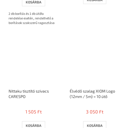
KOSÁRBA
ből
3,7
2 db borítás és 1 db ütőfa
csillag.
rendelése esetén, rendelhető a
borítások szakszerű ragasztása
Nittaku tisztító szivacs
Élvédő szalag XIOM Logo
CARESPO
(12mm / 5m) = 10 ütő
1 505 Ft
3 050 Ft
KOSÁRBA
KOSÁRBA