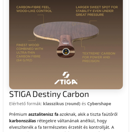
STIGA Destiny Carbon
Elérhető formák:
klasszikus (round)
és
Cybershape
Prémium
asztalitenisz fa
azoknak, akik a tiszta faütőről
karbonszálas
rétegekre váltanának anélkül, hogy
elveszítenék a fa természetes érzetét és kontrollját. A