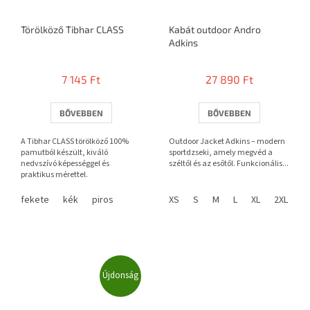
Törölköző Tibhar CLASS
Kabát outdoor Andro
Adkins
7 145 Ft
27 890 Ft
BŐVEBBEN
BŐVEBBEN
A Tibhar CLASS törölköző 100%
Outdoor Jacket Adkins – modern
pamutból készült, kiváló
sportdzseki, amely megvéd a
nedvszívó képességgel és
széltől és az esőtől. Funkcionális...
praktikus mérettel.
fekete
kék
piros
XS
S
M
L
XL
2XL
3
Újdonság