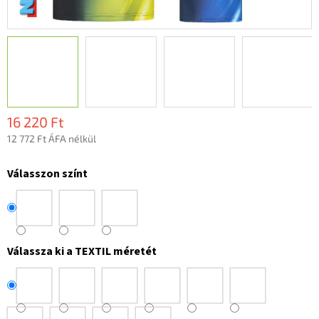
16 220 Ft
12 772 Ft ÁFA nélkül
Egységár:
Válasszon színt
Válassza ki a TEXTIL méretét