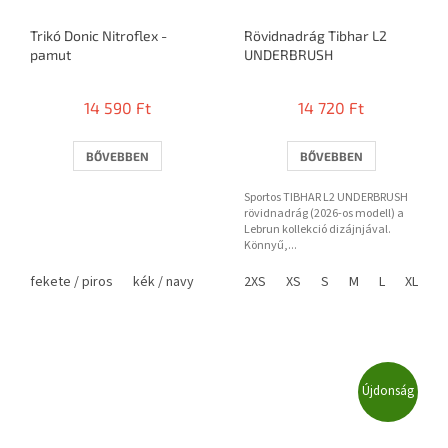
Trikó Donic Nitroflex -
Rövidnadrág Tibhar L2
pamut
UNDERBRUSH
14 590 Ft
14 720 Ft
BŐVEBBEN
BŐVEBBEN
Sportos TIBHAR L2 UNDERBRUSH
rövidnadrág (2026-os modell) a
Lebrun kollekció dizájnjával.
Könnyű,...
fekete / piros
kék / navy
2XS
XS
S
M
L
XL
2
Újdonság