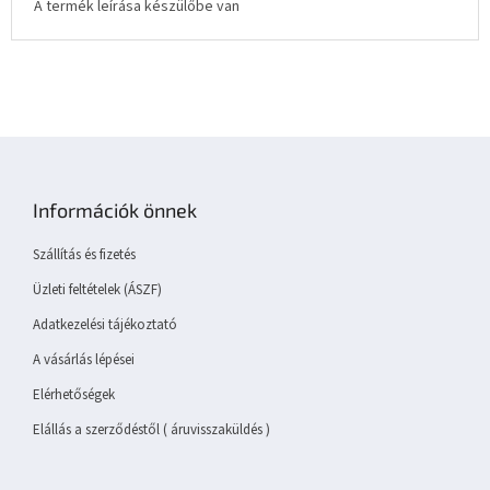
A termék leírása készülőbe van
L
á
b
Információk önnek
l
é
Szállítás és fizetés
c
Üzleti feltételek (ÁSZF)
Adatkezelési tájékoztató
A vásárlás lépései
Elérhetőségek
Elállás a szerződéstől ( áruvisszaküldés )