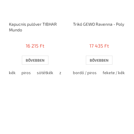
Kapucnis pulóver TIBHAR
Trikó GEWO Ravenna - Poly
Mundo
16 215 Ft
17 435 Ft
BŐVEBBEN
BŐVEBBEN
kék
piros
sötétkék
zöld
bordó / piros
fekete / kék
f