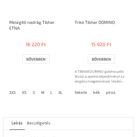
Melegítő nadrág Tibhar
Trikó Tibhar DOMINO
ETNA
16 220 Ft
15 920 Ft
BŐVEBBEN
BŐVEBBEN
A TIBHAR DOMINO galléros póló
ötvözi a sportos teljesítményt az
elegáns megjelenéssel. Ideális...
2XS
XS
S
M
L
XL
2XL
fekete
3XL
4XL
kék
piros
Leírás
Beszélgetés