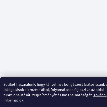
Sütiket használunk, hogy kényelmes böngészést biztosítsunk 
látogatások elemzése által, folyamatosan fejlesztve az oldal
funkcionalitását, teljesítményét és használhatóságát.
További
információk