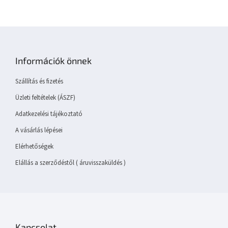
L
á
b
Információk önnek
l
é
Szállítás és fizetés
c
Üzleti feltételek (ÁSZF)
Adatkezelési tájékoztató
A vásárlás lépései
Elérhetőségek
Elállás a szerződéstől ( áruvisszaküldés )
Kapcsolat