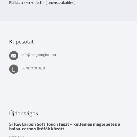
Elállás a szerződéstől ( áruvisszaküldés )
Kapcsolat
info
@
pingpongbolt.hu
0670 / 278 6818
Újdonságok
STIGA Carbon Soft Touch teszt – kellemes meglepetés a
balsa-carbon ütőfák között