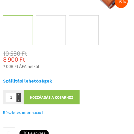
–15 %
10 530 Ft
8 900 Ft
7 008 Ft ÁFA nélkül
Egységár:
Szállítási lehetőségek
HOZZÁADÁS A KOSÁRHOZ
Részletes információ