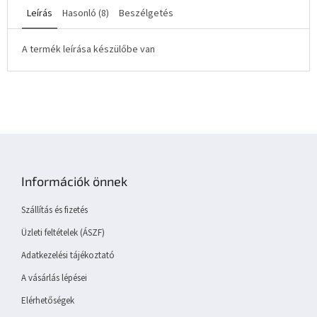
Leírás
Hasonló (8)
Beszélgetés
A termék leírása készülőbe van
L
á
b
Információk önnek
l
é
Szállítás és fizetés
c
Üzleti feltételek (ÁSZF)
Adatkezelési tájékoztató
A vásárlás lépései
Elérhetőségek