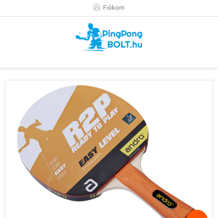
Ugrás
Fiókom
a
fő
tartalomhoz