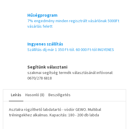
Hűségprogram
7% engedmény minden regisztrált vásárlónak 5000Ft
vásárlás felett
Ingyenes szállítás
Szállítás díj már 1 350 Ft-tól. 60 000 Ft-tól INGYENES
Segítünk választani
szakmai segítség termék választásánál infóvonal:
0670/278 6818
Leírás
Hasonló (8)
Beszélgetés
Asztalra rögzíthető labdatartó - vödör GEWO. Multibal
tréningekhez alkalmas. Kapacitás: 180 - 200 db labda