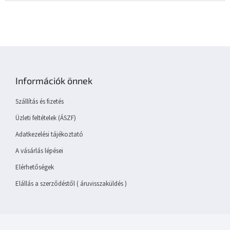
L
á
b
Információk önnek
l
é
Szállítás és fizetés
c
Üzleti feltételek (ÁSZF)
Adatkezelési tájékoztató
A vásárlás lépései
Elérhetőségek
Elállás a szerződéstől ( áruvisszaküldés )