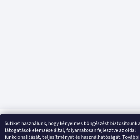
Sütiket használunk, hogy kényelmes böngészést biztosítsunk 
látogatások elemzése által, folyamatosan fejlesztve az oldal
funkcionalitását, teljesítményét és használhatóságát.
További