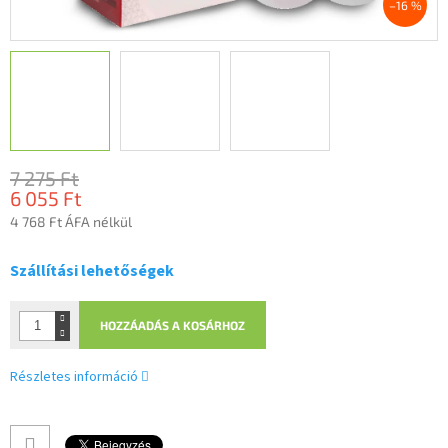
–16 %
7 275 Ft
6 055 Ft
4 768 Ft ÁFA nélkül
Egységár:
Szállítási lehetőségek
HOZZÁADÁS A KOSÁRHOZ
Részletes információ