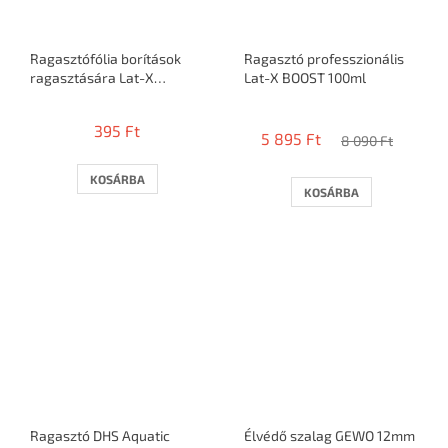
Ragasztófólia borítások
Ragasztó professzionális
ragasztására Lat-X
Lat-X BOOST 100ml
STICKIT
A
termék
395 Ft
5 895 Ft
átlagos
8 090 Ft
értékelése
5-
KOSÁRBA
KOSÁRBA
ből
3,5
csillag.
Ragasztó DHS Aquatic
Élvédő szalag GEWO 12mm