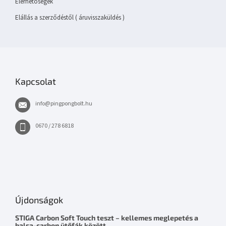
Elérhetőségek
Elállás a szerződéstől ( áruvisszaküldés )
Kapcsolat
info
@
pingpongbolt.hu
0670 / 278 6818
Újdonságok
STIGA Carbon Soft Touch teszt – kellemes meglepetés a
balsa-carbon ütőfák között