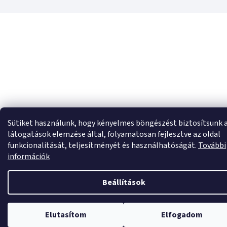
Sütiket használunk, hogy kényelmes böngészést biztosítsunk 
látogatások elemzése által, folyamatosan fejlesztve az oldal
funkcionalitását, teljesítményét és használhatóságát.
További
információk
Beállítások
Elutasítom
Elfogadom