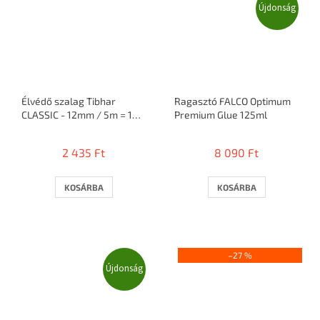
Újdonság
Élvédő szalag Tibhar
Ragasztó FALCO Optimum
CLASSIC - 12mm / 5m = 10
Premium Glue 125ml
ütő
2 435 Ft
8 090 Ft
KOSÁRBA
KOSÁRBA
–27 %
Újdonság