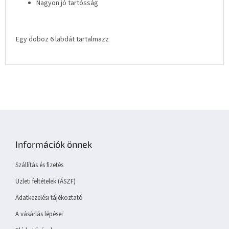
Nagyon jó tartósság
Egy doboz 6 labdát tartalmazz
L
á
b
Információk önnek
l
é
Szállítás és fizetés
c
Üzleti feltételek (ÁSZF)
Adatkezelési tájékoztató
A vásárlás lépései