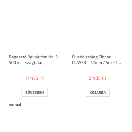
Ragasztó Revolution No. 3,
Élvédő szalag Tibhar
500 ml - szagtalan
CLASSIC - 12mm / 5m = 10
ütő
17 475 Ft
2 435 Ft
BŐVEBBEN
KOSÁRBA
normal