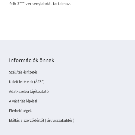
9db 3*** versenylabdát tartalmaz.
L
á
b
Információk önnek
l
é
Szállítás és fizetés
c
Üzleti feltételek (ÁSZF)
Adatkezelési tájékoztató
A vásárlás lépései
Elérhetőségek
Elállás a szerződéstől ( áruvisszaküldés )