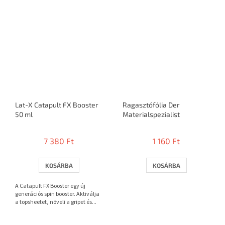
Lat-X Catapult FX Booster
Ragasztófólia Der
50 ml
Materialspezialist
7 380 Ft
1 160 Ft
KOSÁRBA
KOSÁRBA
A Catapult FX Booster egy új
generációs spin booster. Aktiválja
a topsheetet, növeli a gripet és...