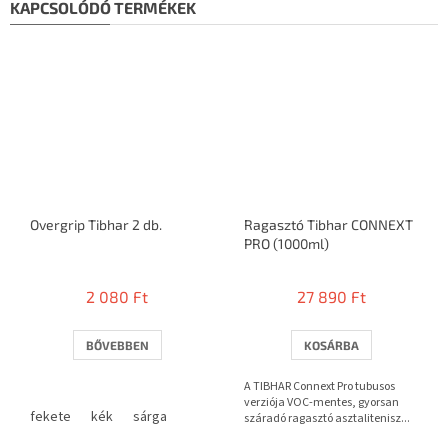
KAPCSOLÓDÓ TERMÉKEK
Overgrip Tibhar 2 db.
Ragasztó Tibhar CONNEXT
PRO (1000ml)
2 080 Ft
27 890 Ft
BŐVEBBEN
KOSÁRBA
A TIBHAR Connext Pro tubusos
verziója VOC-mentes, gyorsan
fekete
kék
sárga
száradó ragasztó asztalitenisz...