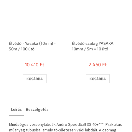
Élvédő - Yasaka (10mm) -
Élvédő szalag YASAKA
50m / 100 ütő
10mm / 5m = 10 ütő
10 410 Ft
2 460 Ft
KOSÁRBA
KOSÁRBA
Leírás
Beszélgetés
Minőséges versenylabdák Andro Speedball 3S 40+***. Praktikus
műanyag tubusba, amely tökéletesen védi labdáit. A csomag