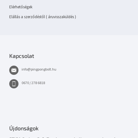
Elérhetőségek
Elállás a szerződéstől ( áruvisszaküldés )
Kapcsolat
info
@
pingpongbolt.hu
0670 / 278 6818
Újdonságok