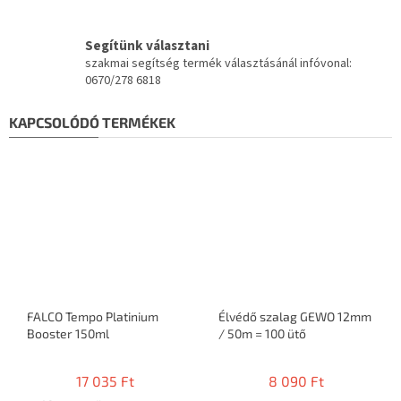
Segítünk választani
szakmai segítség termék választásánál infóvonal:
0670/278 6818
KAPCSOLÓDÓ TERMÉKEK
FALCO Tempo Platinium
Élvédő szalag GEWO 12mm
Booster 150ml
/ 50m = 100 ütő
17 035 Ft
8 090 Ft