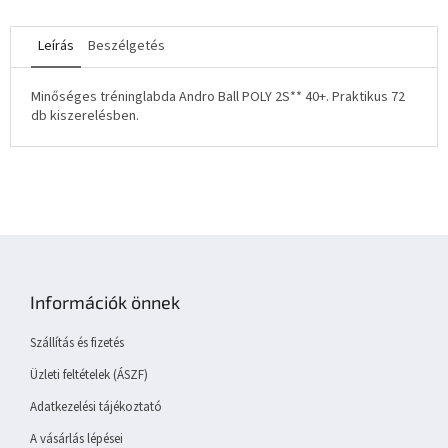
Leírás
Beszélgetés
Minőséges tréninglabda Andro Ball POLY 2S** 40+. Praktikus 72
db kiszerelésben.
L
á
b
Információk önnek
l
é
Szállítás és fizetés
c
Üzleti feltételek (ÁSZF)
Adatkezelési tájékoztató
A vásárlás lépései