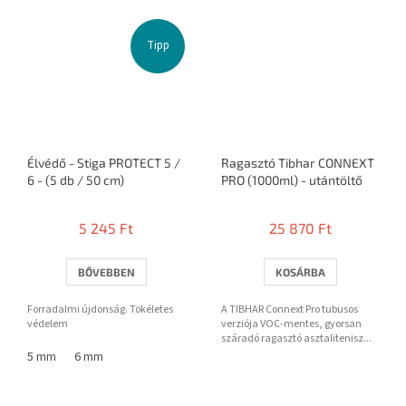
Tipp
Élvédő - Stiga PROTECT 5 /
Ragasztó Tibhar CONNEXT
6 - (5 db / 50 cm)
PRO (1000ml) - utántöltő
5 245 Ft
25 870 Ft
BŐVEBBEN
KOSÁRBA
Forradalmi újdonság. Tökéletes
A TIBHAR Connext Pro tubusos
védelem
verziója VOC-mentes, gyorsan
száradó ragasztó asztalitenisz...
5 mm
6 mm