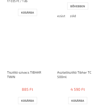
Egységár:
17 035 Ft / 1 db
BŐVEBBEN
KOSÁRBA
ezüst
zöld
Tisztító szivacs TIBHAR
Asztaltisztító Tibhar TC
TWIN
500ml
885 Ft
4 590 Ft
KOSÁRBA
KOSÁRBA