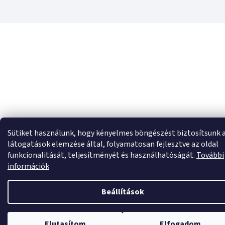
Sütiket használunk, hogy kényelmes böngészést biztosítsunk 
látogatások elemzése által, folyamatosan fejlesztve az oldal
funkcionalitását, teljesítményét és használhatóságát.
További
információk
Beállítások
Elutasítom
Elfogadom