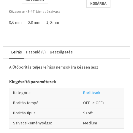
KOSÁRBA
ből
3,5
Közepesen 43-44° támadó szivacs
csillag.
0,6 mm
0,8 mm
1,0 mm
1,5 mm
1,8 mm
2,0 mm
2,2 m
Leírás
Hasonló (8)
Beszélgetés
A Ütőborítás teljes leírása nemsokára készen lesz
Kiegészítő paraméterek
Kategória
:
Borítások
Borítás tempó
:
OFF- > OFF+
Borítás típus
:
Szoft
Szivacs keménysége
:
Medium