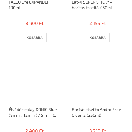
FALCO Life EXPANDER
Lat-X SUPER STICKY -
100ml
borítás tisztító / 50ml
8 900 Ft
2 155 Ft
KOSÁRBA
KOSÁRBA
Élvédő szalag DONIC Blue
Borítás tisztító Andro Free
(9mm / 12mm ) / 5m = 10
Clean 2 (250ml)
ütő
2 400 Ft
3 210 Ft