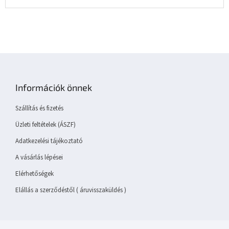
L
á
b
Információk önnek
l
é
Szállítás és fizetés
c
Üzleti feltételek (ÁSZF)
Adatkezelési tájékoztató
A vásárlás lépései
Elérhetőségek
Elállás a szerződéstől ( áruvisszaküldés )