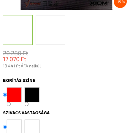
–15 %
20 280 Ft
17 070 Ft
13 441 Ft ÁFA nélkül
Egységár:
BORÍTÁS SZÍNE
SZIVACS VASTAGSÁGA