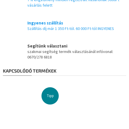
7% engedmény minden regisztrált vásárlónak 5000Ft
vásárlás felett
Ingyenes szállítás
Szállítás díj már 1 350 Ft-tól. 60 000 Ft-tól INGYENES
Segítünk választani
szakmai segítség termék választásánál infóvonal:
0670/278 6818
KAPCSOLÓDÓ TERMÉKEK
Tipp