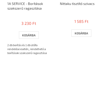
1A SERVICE - Borítások
Nittaku tisztító szivacs
szakszerű ragasztása
A
termék
1 585 Ft
3 230 Ft
átlagos
értékelése
5-
KOSÁRBA
KOSÁRBA
ből
3,7
2 db borítás és 1 db ütőfa
csillag.
rendelése esetén, rendelhető a
borítások szakszerű ragasztása