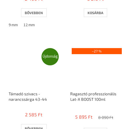
BŐVEBBEN
KOSÁRBA
9 mm
12 mm
–27 %
Újdonság
Támadó szivacs -
Ragasztó professzionális
narancssárga 43-44
Lat-X BOOST 100ml
A
termék
2 585 Ft
5 895 Ft
átlagos
8 090 Ft
értékelése
5-
BŐVEBBEN