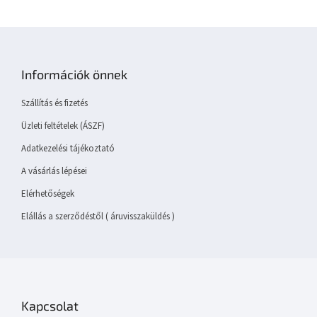
L
á
b
Információk önnek
l
é
Szállítás és fizetés
c
Üzleti feltételek (ÁSZF)
Adatkezelési tájékoztató
A vásárlás lépései
Elérhetőségek
Elállás a szerződéstől ( áruvisszaküldés )
Kapcsolat