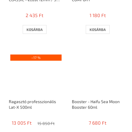
= 10 ütő
2 435 Ft
1 180 Ft
KOSÁRBA
KOSÁRBA
–17 %
Ragasztó professzionális
Booster - Haifu Sea Moon
Lat-X 500ml
Booster 60ml
13 005 Ft
7 680 Ft
15 850 Ft