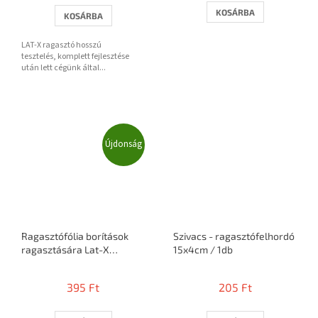
KOSÁRBA
KOSÁRBA
LAT-X ragasztó hosszú
tesztelés, komplett fejlesztése
után lett cégünk által...
Újdonság
Ragasztófólia borítások
Szivacs - ragasztófelhordó
ragasztására Lat-X
15x4cm / 1db
STICKIT
395 Ft
205 Ft