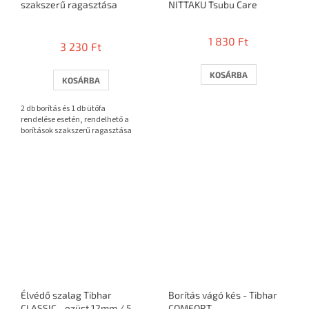
szakszerű ragasztása
NITTAKU Tsubu Care
A
termék
1 830 Ft
3 230 Ft
átlagos
értékelése
5-
KOSÁRBA
KOSÁRBA
ből
3,7
2 db borítás és 1 db ütőfa
csillag.
rendelése esetén, rendelhető a
borítások szakszerű ragasztása
Élvédő szalag Tibhar
Borítás vágó kés - Tibhar
CLASSIC - ezüst 12mm / 5m
COMFORT