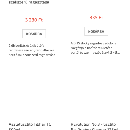
szakszerű ragasztása
A
termék
835 Ft
3 230 Ft
átlagos
értékelése
5-
KOSÁRBA
KOSÁRBA
ből
3,7
A DHS Sticky ragadós védőfólia
2 db borítás és 1 db ütőfa
csillag.
megóvja a borítás felületét a
rendelése esetén, rendelhető a
portól és szennyeződésektől két...
borítások szakszerű ragasztása
Asztaltisztító Tibhar TC
REvolution No.3 - tisztító
500ml
Bio Rubber Cleaner 125ml