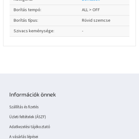
Borítás tempó
:
ALL > OFF
Borítás típus
:
Rövid szemcse
Szivacs keménysége
:
-
L
á
b
Információk önnek
l
é
Szállítás és fizetés
c
Üzleti feltételek (ÁSZF)
Adatkezelési tájékoztató
A vásárlás lépései