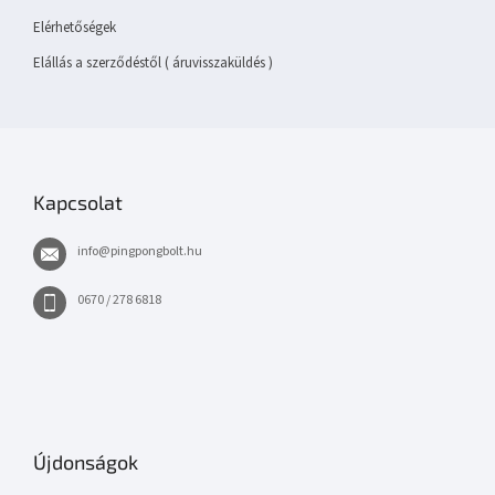
Elérhetőségek
Elállás a szerződéstől ( áruvisszaküldés )
Kapcsolat
info
@
pingpongbolt.hu
0670 / 278 6818
Újdonságok