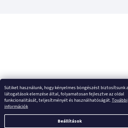
Sütiket használunk, hogy kényelmes böngészést biztosítsunk 
látogatások elemzése által, folyamatosan fejlesztve az oldal
funkcionalitását, teljesítményét és használhatóságát.
További
információk
Beállítások