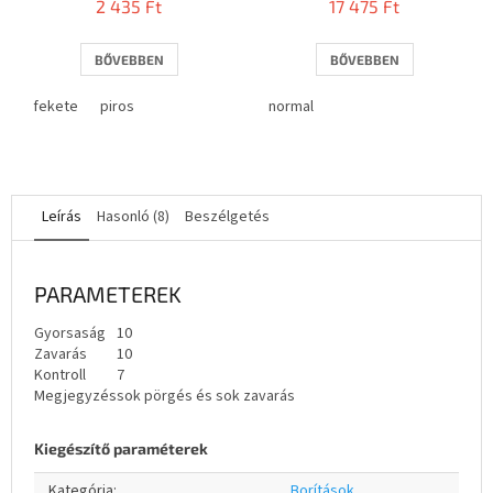
2 435 Ft
17 475 Ft
BŐVEBBEN
BŐVEBBEN
fekete
piros
normal
Leírás
Hasonló (8)
Beszélgetés
PARAMETEREK
Gyorsaság
10
Zavarás
10
Kontroll
7
Megjegyzés
sok pörgés és sok zavarás
Kiegészítő paraméterek
Kategória
:
Borítások