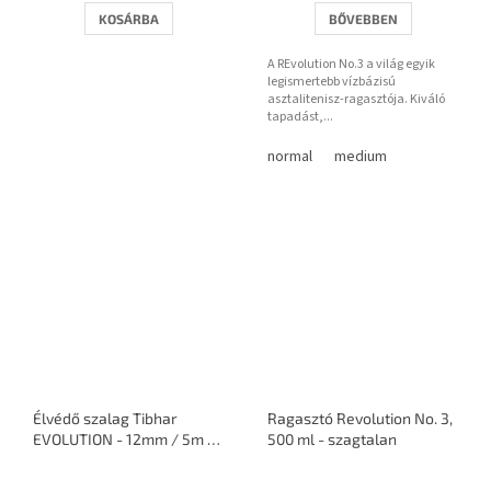
KOSÁRBA
BŐVEBBEN
A REvolution No.3 a világ egyik
legismertebb vízbázisú
asztalitenisz-ragasztója. Kiváló
tapadást,...
normal
medium
Élvédő szalag Tibhar
Ragasztó Revolution No. 3,
EVOLUTION - 12mm / 5m =
500 ml - szagtalan
10 ütő