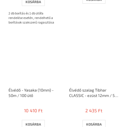
KOSÁRBA
ből
3,7
2 db borítás és 1 db ütőfa
csillag.
rendelése esetén, rendelhető a
borítások szakszerű ragasztása
Élvédő - Yasaka (10mm) -
Élvédő szalag Tibhar
50m / 100 ütő
CLASSIC - ezüst 12mm / 5m
= 10 ütő
10 410 Ft
2 435 Ft
KOSÁRBA
KOSÁRBA