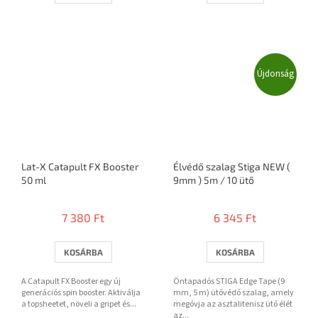
Újdonság
Lat-X Catapult FX Booster
Élvédő szalag Stiga NEW (
50 ml
9mm ) 5m / 10 ütő
7 380 Ft
6 345 Ft
KOSÁRBA
KOSÁRBA
A Catapult FX Booster egy új
Öntapadós STIGA Edge Tape (9
generációs spin booster. Aktiválja
mm, 5 m) ütővédő szalag, amely
a topsheetet, növeli a gripet és...
megóvja az asztalitenisz ütő élét
az...