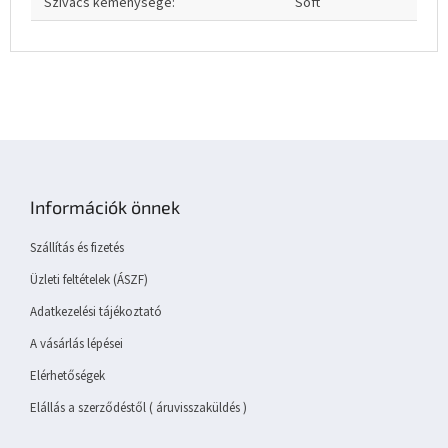
Szivacs keménysége
:
Soft
L
á
b
Információk önnek
l
é
Szállítás és fizetés
c
Üzleti feltételek (ÁSZF)
Adatkezelési tájékoztató
A vásárlás lépései
Elérhetőségek
Elállás a szerződéstől ( áruvisszaküldés )