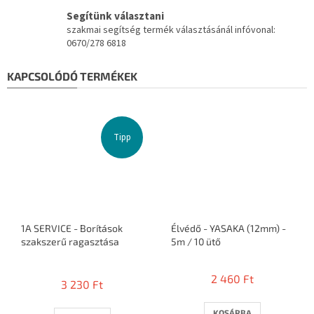
Segítünk választani
szakmai segítség termék választásánál infóvonal:
0670/278 6818
KAPCSOLÓDÓ TERMÉKEK
Tipp
1A SERVICE - Borítások
Élvédő - YASAKA (12mm) -
szakszerű ragasztása
5m / 10 ütő
A
termék
2 460 Ft
3 230 Ft
átlagos
értékelése
5-
KOSÁRBA