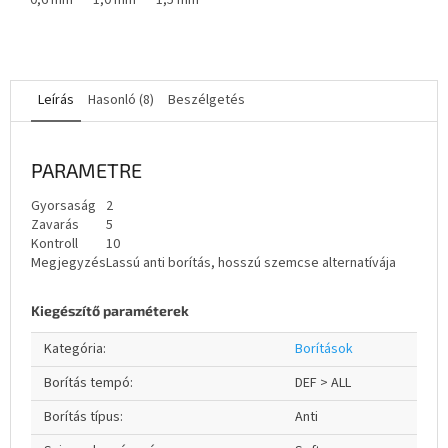
0,6 mm
1,0 mm
1,5 mm
Leírás
Hasonló (8)
Beszélgetés
PARAMETRE
Gyorsaság
2
Zavarás
5
Kontroll
10
Megjegyzés
Lassú anti borítás, hosszú szemcse alternatívája
Kiegészítő paraméterek
Kategória
:
Borítások
Borítás tempó
:
DEF > ALL
Borítás típus
:
Anti