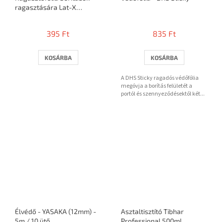
ragasztására Lat-X
STICKIT
395 Ft
835 Ft
KOSÁRBA
KOSÁRBA
A DHS Sticky ragadós védőfólia
megóvja a borítás felületét a
portól és szennyeződésektől két...
Élvédő - YASAKA (12mm) -
Asztaltisztító Tibhar
5m / 10 ütő
Professional 500ml