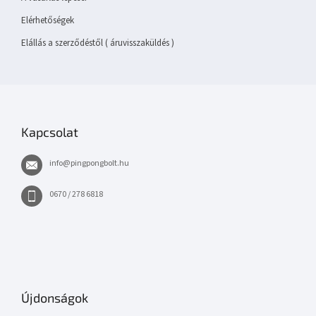
Elérhetőségek
Elállás a szerződéstől ( áruvisszaküldés )
Kapcsolat
info
@
pingpongbolt.hu
0670 / 278 6818
Újdonságok