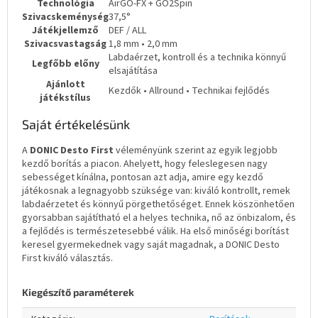
Technológia
AirGO-FX + GO2Spin
Szivacskeménység
37,5°
Játékjellemző
DEF / ALL
Szivacsvastagság
1,8 mm • 2,0 mm
Labdaérzet, kontroll és a technika könnyű
Legfőbb előny
elsajátítása
Ajánlott
Kezdők • Allround • Technikai fejlődés
játékstílus
Saját értékelésünk
A
DONIC Desto First
véleményünk szerint az egyik legjobb
kezdő borítás a piacon. Ahelyett, hogy feleslegesen nagy
sebességet kínálna, pontosan azt adja, amire egy kezdő
játékosnak a legnagyobb szüksége van: kiváló kontrollt, remek
labdaérzetet és könnyű pörgethetőséget. Ennek köszönhetően
gyorsabban sajátítható el a helyes technika, nő az önbizalom, és
a fejlődés is természetesebbé válik. Ha első minőségi borítást
keresel gyermekednek vagy saját magadnak, a DONIC Desto
First kiváló választás.
Kiegészítő paraméterek