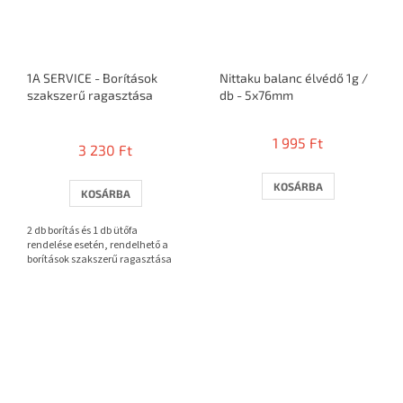
1A SERVICE - Borítások
Nittaku balanc élvédő 1g /
szakszerű ragasztása
db - 5x76mm
A
termék
1 995 Ft
3 230 Ft
átlagos
értékelése
5-
KOSÁRBA
KOSÁRBA
ből
3,7
2 db borítás és 1 db ütőfa
csillag.
rendelése esetén, rendelhető a
borítások szakszerű ragasztása