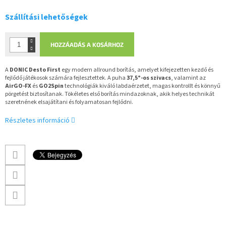
Szállítási lehetőségek
HOZZÁADÁS A KOSÁRHOZ
A
DONIC Desto First
egy modern allround borítás, amelyet kifejezetten kezdő és
fejlődő játékosok számára fejlesztettek. A puha
37,5°-os szivacs
, valamint az
AirGO-FX
és
GO2Spin
technológiák kiváló labdaérzetet, magas kontrollt és könnyű
pörgetést biztosítanak. Tökéletes első borítás mindazoknak, akik helyes technikát
szeretnének elsajátítani és folyamatosan fejlődni.
Részletes információ