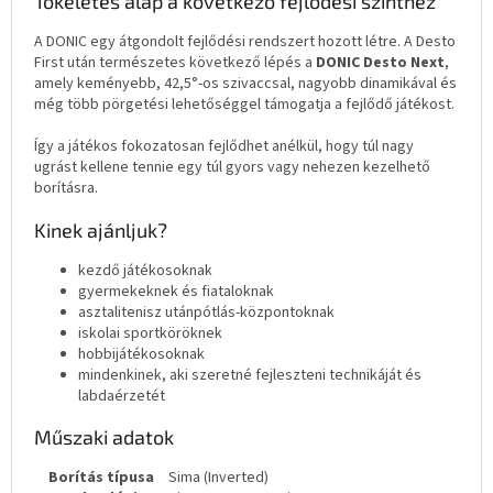
Tökéletes alap a következő fejlődési szinthez
A DONIC egy átgondolt fejlődési rendszert hozott létre. A Desto
First után természetes következő lépés a
DONIC Desto Next
,
amely keményebb, 42,5°-os szivaccsal, nagyobb dinamikával és
még több pörgetési lehetőséggel támogatja a fejlődő játékost.
Így a játékos fokozatosan fejlődhet anélkül, hogy túl nagy
ugrást kellene tennie egy túl gyors vagy nehezen kezelhető
borításra.
Kinek ajánljuk?
kezdő játékosoknak
gyermekeknek és fiataloknak
asztalitenisz utánpótlás-központoknak
iskolai sportköröknek
hobbijátékosoknak
mindenkinek, aki szeretné fejleszteni technikáját és
labdaérzetét
Műszaki adatok
Borítás típusa
Sima (Inverted)