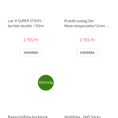
Lat-X SUPER STICKY -
Élvédő szalag Der
borítás tisztító / 50ml
Materialspezialist 12mm /
5m = 10 ütő
2 155 Ft
2 755 Ft
KOSÁRBA
KOSÁRBA
Újdonság
Ragasztófólia borítások
Védőfólia - DHS Sticky