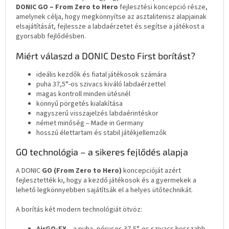
DONIC GO – From Zero to Hero
fejlesztési koncepció része,
amelynek célja, hogy megkönnyítse az asztalitenisz alapjainak
elsajátítását, fejlessze a labdaérzetet és segítse a játékost a
gyorsabb fejlődésben.
Miért válaszd a DONIC Desto First borítást?
ideális kezdők és fiatal játékosok számára
puha 37,5°-os szivacs kiváló labdaérzettel
magas kontroll minden ütésnél
könnyű pörgetés kialakítása
nagyszerű visszajelzés labdaérintéskor
német minőség – Made in Germany
hosszú élettartam és stabil játékjellemzők
GO technológia – a sikeres fejlődés alapja
A DONIC
GO (From Zero to Hero)
koncepcióját azért
fejlesztették ki, hogy a kezdő játékosok és a gyermekek a
lehető legkönnyebben sajátítsák el a helyes ütőtechnikát.
A borítás két modern technológiát ötvöz: