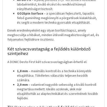
AirGO-FX
– a puha, pórusos 37,5°-os szivacs hosszabb
labdaérintést, kiváló érzést és rendkívül könnyű
irányíthatóságot biztosít.
GO2Spin Surface
– a speciálisan fejlesztett, tapadós
felső gumiréteg megkönnyíti a pörgetések kialakítását,
és segíti a modern technika gyorsabb elsajátítását.
Ennek eredményeként egy olyan borítást kapsz, amely
megbocsátja a hibákat, minden ütésnél magabiztosságot ad, és
folyamatos fejlődésre ösztönöz.
Két szivacsvastagság a fejlődés különböző
szintjeihez
A DONIC Desto First két szivacsvastagságban érhető el.
1,8 mm
– maximális kontroll és a technika könnyebb
elsajátítása. Tökéletes választás teljesen kezdők
számára.
2,0 mm
– valamivel nagyobb sebesség a kiváló kontroll
megtartása mellett. Ideális azoknak, akik már
elsajátították az alaptechnikákat és szeretnének tovább
fejlődni.