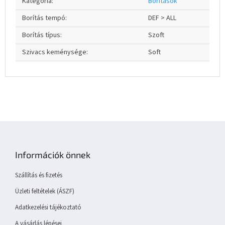
Kategória
:
Borítások
Borítás tempó
:
DEF > ALL
Borítás típus
:
Szoft
Szivacs keménysége
:
Soft
L
á
b
Információk önnek
l
é
Szállítás és fizetés
c
Üzleti feltételek (ÁSZF)
Adatkezelési tájékoztató
A vásárlás lépései