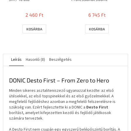
2 460 Ft
6 745 Ft
KOSÁRBA
KOSÁRBA
Leírás
Hasonló (8)
Beszélgetés
DONIC Desto First – From Zero to Hero
Minden sikeres asztaliteniszező ugyanazzal kezdte: az első
ütésekkel, az első topspinekkel és az első győzelmekkel. A
megfelelő fejlődéshez azonban a megfelelő felszerelésre is
szükség van. Ezért fejlesztette ki a DONIC a
Desto First
borítást, amelyet kifejezetten kezdő és fejlődő játékosok
számára terveztek.
A Desto First nem csupán egy egyszerű belépőszintű borítás. A