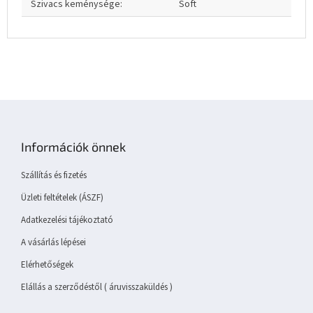
Szivacs keménysége
:
Soft
L
á
b
Információk önnek
l
é
Szállítás és fizetés
c
Üzleti feltételek (ÁSZF)
Adatkezelési tájékoztató
A vásárlás lépései
Elérhetőségek
Elállás a szerződéstől ( áruvisszaküldés )