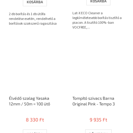
KOSÁRBA
KOSÁRBA
ből
3,7
Lat-X ECO Cleaner a
2 db borítás és 1 db ütőfa
csillag.
legkíméletesebb borítás tisztító a
rendelése esetén, rendelhető a
piacon. A tisztító 100% -ban
borítások szakszerű ragasztása
VOCFREE,...
Élvédő szalag Yasaka
Tompító szivacs Barna
12mm / 50m = 100 ütő
Original Pink - Tempo 3
8 330 Ft
9 935 Ft