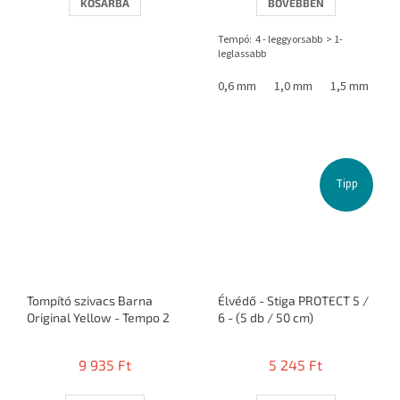
KOSÁRBA
BŐVEBBEN
Tempó: 4 - leggyorsabb > 1-
leglassabb
0,6 mm
1,0 mm
1,5 mm
Tipp
Tompító szivacs Barna
Élvédő - Stiga PROTECT 5 /
Original Yellow - Tempo 2
6 - (5 db / 50 cm)
9 935 Ft
5 245 Ft