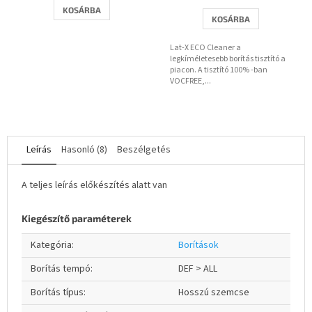
5-
KOSÁRBA
KOSÁRBA
ből
5,0
Lat-X ECO Cleaner a
csillag.
legkíméletesebb borítás tisztító a
piacon. A tisztító 100% -ban
VOCFREE,...
Leírás
Hasonló (8)
Beszélgetés
A teljes leírás előkészítés alatt van
Kiegészítő paraméterek
Kategória
:
Borítások
Borítás tempó
:
DEF > ALL
Borítás típus
:
Hosszú szemcse