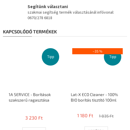
Segítünk választani
szakmai segítség termék választásánál infóvonal:
0670/278 6818
KAPCSOLÓDÓ TERMÉKEK
–35 %
Tipp
Tipp
1A SERVICE - Borítások
Lat-X ECO Cleaner - 100%
szakszerű ragasztása
BIO borítás tisztító 100ml
A
termék
1 180 Ft
1 835 Ft
3 230 Ft
átlagos
értékelése
5-