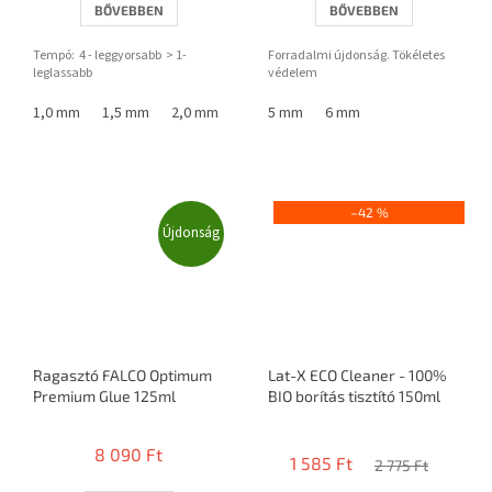
BŐVEBBEN
BŐVEBBEN
Tempó: 4 - leggyorsabb > 1-
Forradalmi újdonság. Tökéletes
leglassabb
védelem
1,0 mm
1,5 mm
2,0 mm
5 mm
6 mm
–42 %
Újdonság
Ragasztó FALCO Optimum
Lat-X ECO Cleaner - 100%
Premium Glue 125ml
BIO borítás tisztító 150ml
A
termék
8 090 Ft
1 585 Ft
átlagos
2 775 Ft
értékelése