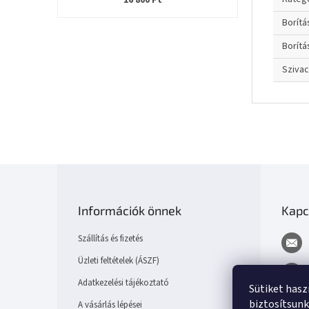
16 800 Ft
Borít
Borítá
Sziva
L
á
b
Információk önnek
Kapc
l
é
Szállítás és fizetés
c
Üzleti feltételek (ÁSZF)
Adatkezelési tájékoztató
Sütiket has
biztosítsunk
A vásárlás lépései