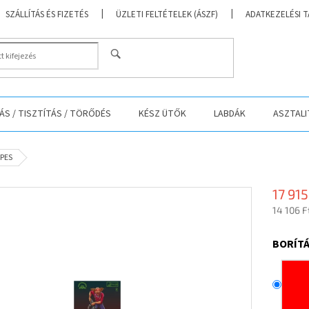
SZÁLLÍTÁS ÉS FIZETÉS
ÜZLETI FELTÉTELEK (ÁSZF)
ADATKEZELÉSI 
KERESÉS
S / TISZTÍTÁS / TÖRŐDÉS
KÉSZ ÜTŐK
LABDÁK
ASZTALI
IPES
17 915
14 106 F
Egységá
BORÍTÁ