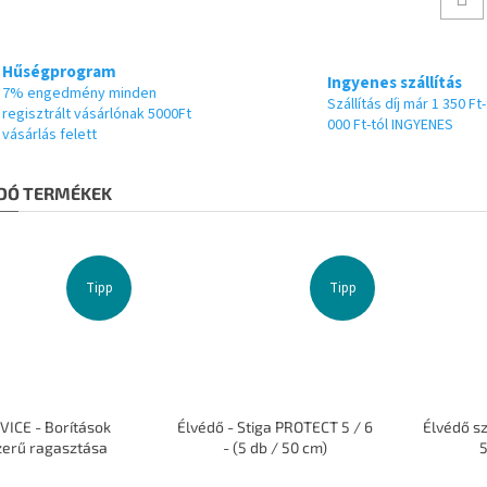
Hűségprogram
Ingyenes szállítás
7% engedmény minden
Szállítás díj már 1 350 Ft-
regisztrált vásárlónak 5000Ft
000 Ft-tól INGYENES
vásárlás felett
DÓ TERMÉKEK
Tipp
Tipp
VICE - Borítások
Élvédő - Stiga PROTECT 5 / 6
Élvédő s
zerű ragasztása
- (5 db / 50 cm)
5
A