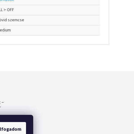
LL > OFF
övid szemcse
edium
 –
-
emes
lfogadom
fák