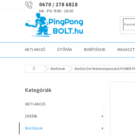
Ugrás
0670 / 278 6818
a
fő
tartalomhoz
HETI AKCIÓ
ÜTŐFÁK
BORÍTÁSOK
RAGASZTÁ
Kezdőlap
Borítások
Borítás Der Materialspezialist POWER-P
O
Kategóriák
Kategóriák
l
átugrása
d
a
HETI AKCIÓ
l
Ütőfák
s
ó
Borítások
p