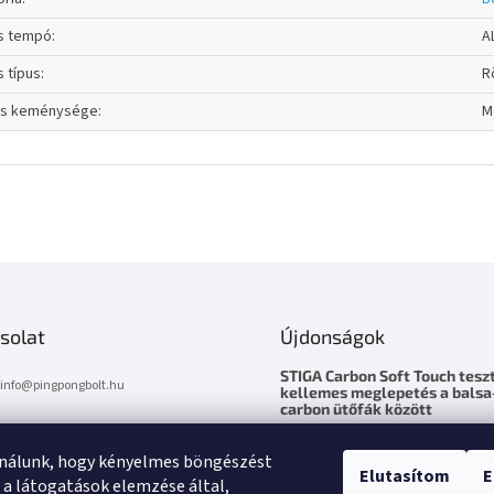
ás tempó
:
A
s típus
:
R
cs keménysége
:
M
solat
Újdonságok
STIGA Carbon Soft Touch teszt
info
@
pingpongbolt.hu
kellemes meglepetés a balsa
carbon ütőfák között
0670 / 278 6818
2026.5.10
ználunk, hogy kényelmes böngészést
STIGA Carbon Soft Touch – kell
Elutasítom
E
meglepetés a balsa-carbon ütő
 a látogatások elemzése által,