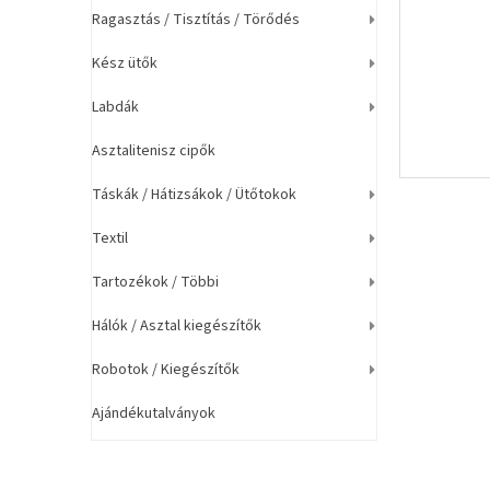
a
Ragasztás / Tisztítás / Törődés
n
e
Kész ütők
l
Labdák
Asztalitenisz cipők
Táskák / Hátizsákok / Ütőtokok
Textil
Tartozékok / Többi
Hálók / Asztal kiegészítők
Robotok / Kiegészítők
Ajándékutalványok