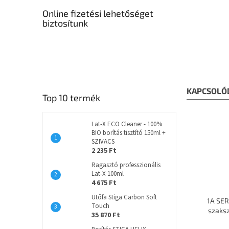
Online fizetési lehetőséget
biztosítunk
KAPCSOLÓ
Top 10 termék
Lat-X ECO Cleaner - 100%
BIO borítás tisztító 150ml +
SZIVACS
2 235 Ft
Ragasztó professzionális
Lat-X 100ml
4 675 Ft
Ütőfa Stiga Carbon Soft
1A SER
Touch
szaks
35 870 Ft