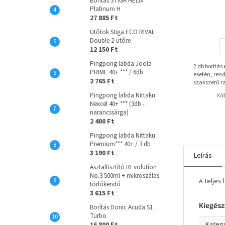
Borítás STIGA HELIX
Platinum H
27 885 Ft
Ütőtok Stiga ECO RIVAL
Double 2-ütőre
12 150 Ft
Pingpong labda Joola
2 db borítás
PRIME 40+ *** / 6db
esetén, rend
2 765 Ft
szakszerű r
Pingpong labda Nittaku
Kó
Nexcel 40+ *** (3db -
narancssárga)
2 400 Ft
Pingpong labda Nittaku
Premium*** 40+ / 3 db
3 190 Ft
Leírás
Asztaltisztító REvolution
No.3 500ml + mikroszálas
A teljes 
törlőkendő
3 615 Ft
Kiegész
Borítás Donic Acuda S1
Turbo
Kateg