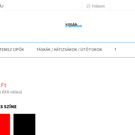
Fiókom
TÁJÉKOZTATÓ
A VÁSÁRLÁS LÉPÉSEI
ELÉRHETŐSÉGEK
ELÁLLÁS
KOSÁR
0 položek
TENISZ CIPŐK
TÁSKÁK / HÁTIZSÁKOK / ÜTŐTOKOK
TEXTIL
 Ft
t ÁFA nélkül
r:
S SZÍNE