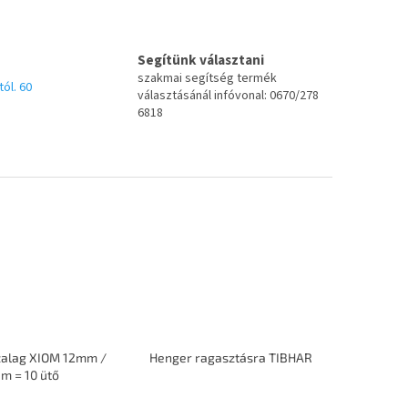
Segítünk választani
szakmai segítség termék
tól. 60
választásánál infóvonal: 0670/278
6818
zalag XIOM 12mm /
Henger ragasztásra TIBHAR
m = 10 ütő