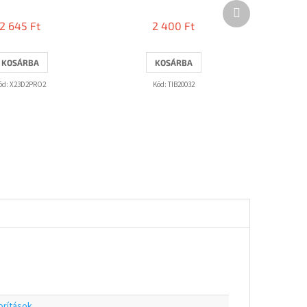
Következő
termék
2 645 Ft
2 400 Ft
KOSÁRBA
KOSÁRBA
ód:
X23D2PRO2
Kód:
TIB20032
orítások