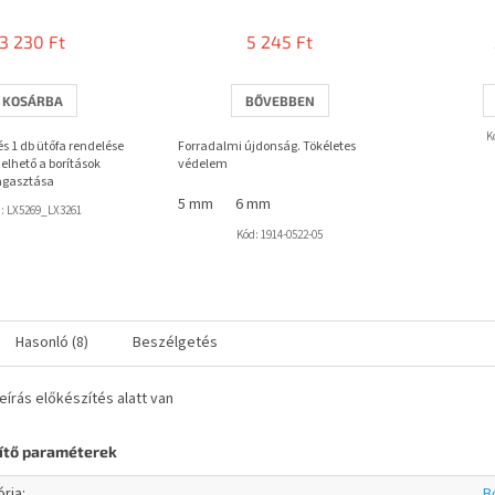
termék
átlagos
3 230 Ft
5 245 Ft
értékelése
5-
ből
KOSÁRBA
BŐVEBBEN
3,7
csillag.
K
 és 1 db ütőfa rendelése
Forradalmi újdonság. Tökéletes
elhető a borítások
védelem
agasztása
5 mm
6 mm
d:
LX5269_LX3261
Kód:
1914-0522-05
Hasonló (8)
Beszélgetés
leírás előkészítés alatt van
ítő paraméterek
ória
:
B