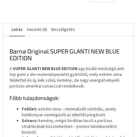
3,5
csillag.
Leírás
Hasonló (8)
Beszélgetés
Barna Original SUPER GLANTI NEW BLUE
EDITION
A
SUPER GLANTI NEW BLUE EDITION
egy kiváló minőségű anti-
top gumi a
der-materialspezialist
gyártótól, mely extrém sima
felülettel és új, kék színű, kemény, de nagy energiát elnyelő
porózus amerikai szivaccsal rendelkezik.
Főbb tulajdonságok:
Felület:
extrém sima – minimalizált súrlódás, amely
hatékonyan semlegesíti az ellenfél pörgéseit.
Szivacs:
kemény, mégis kiválóan lassít a porózus
struktúrának köszönhetően – pontos labdakezelést
biztosít.