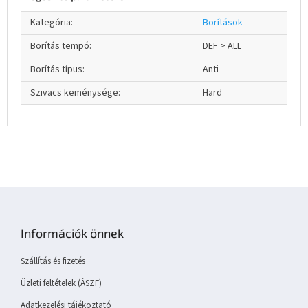
Kategória
:
Borítások
Borítás tempó
:
DEF > ALL
Borítás típus
:
Anti
Szivacs keménysége
:
Hard
L
á
b
Információk önnek
l
é
Szállítás és fizetés
c
Üzleti feltételek (ÁSZF)
Adatkezelési tájékoztató