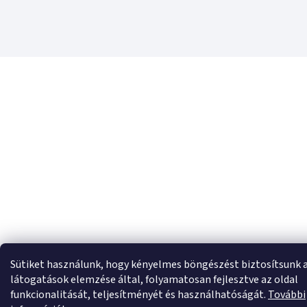
Sütiket használunk, hogy kényelmes böngészést biztosítsunk 
látogatások elemzése által, folyamatosan fejlesztve az oldal
funkcionalitását, teljesítményét és használhatóságát.
További