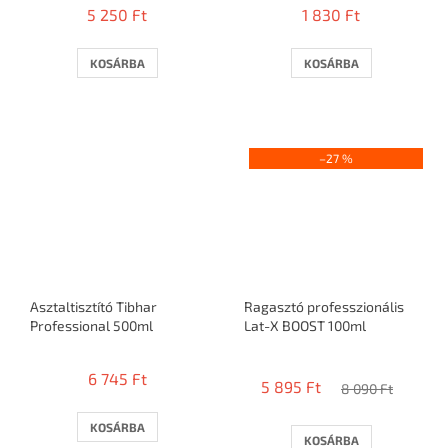
5 250 Ft
1 830 Ft
KOSÁRBA
KOSÁRBA
–27 %
Asztaltisztító Tibhar
Ragasztó professzionális
Professional 500ml
Lat-X BOOST 100ml
A
termék
6 745 Ft
5 895 Ft
átlagos
8 090 Ft
értékelése
5-
KOSÁRBA
KOSÁRBA
ből