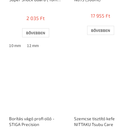
/ 12mm / 1 ütőre )
A
termék
17 955 Ft
2 035 Ft
átlagos
értékelése
5-
BŐVEBBEN
BŐVEBBEN
ből
3,1
10 mm
12 mm
csillag.
Borítás vágó profi olló -
Szemcse tisztító kefe
STIGA Precision
NITTAKU Tsubu Care