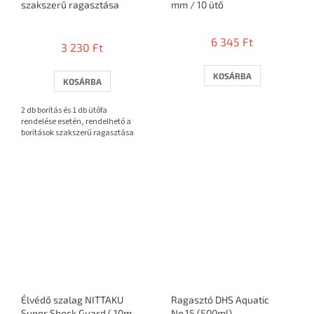
szakszerű ragasztása
mm / 10 ütő
A
termék
6 345 Ft
3 230 Ft
átlagos
értékelése
5-
KOSÁRBA
KOSÁRBA
ből
3,7
2 db borítás és 1 db ütőfa
csillag.
rendelése esetén, rendelhető a
borítások szakszerű ragasztása
Élvédő szalag NITTAKU
Ragasztó DHS Aquatic
Super Shock Guard ( 10mm
No.15 (500ml)