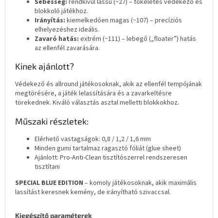
Sebesség:
rendkívül lassú (~27) – tökéletes védekező és
blokkoló játékhoz.
Irányítás:
kiemelkedően magas (~107) – precíziós
elhelyezéshez ideális.
Zavaró hatás:
extrém (~111) – lebegő („floater”) hatás
az ellenfél zavarására.
Kinek ajánlott?
Védekező és allround játékosoknak, akik az ellenfél tempójának
megtörésére, a játék lelassítására és a zavarkeltésre
törekednek. Kiváló választás asztal melletti blokkokhoz.
Műszaki részletek:
Elérhető vastagságok: 0,8 / 1,2 / 1,6 mm
Minden gumi tartalmaz ragasztó fóliát (glue sheet)
Ajánlott: Pro-Anti-Clean tisztítószerrel rendszeresen
tisztítani
SPECIAL BLUE EDITION
– komoly játékosoknak, akik maximális
lassítást keresnek kemény, de irányítható szivaccsal.
Kiegészítő paraméterek