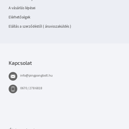
A vásárlás lépései
Elérhetőségek
Elállás a szerződéstől ( áruvisszaküldés )
Kapcsolat
info
@
pingpongbolt.hu
0670 / 278 6818