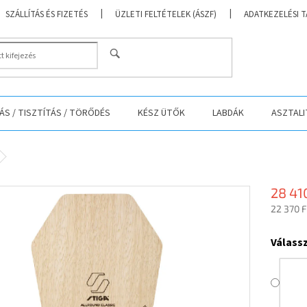
SZÁLLÍTÁS ÉS FIZETÉS
ÜZLETI FELTÉTELEK (ÁSZF)
ADATKEZELÉSI 
KERESÉS
S / TISZTÍTÁS / TÖRŐDÉS
KÉSZ ÜTŐK
LABDÁK
ASZTALI
28 41
22 370 F
Egységá
Válass