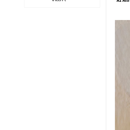
6 055 Ft
Az All