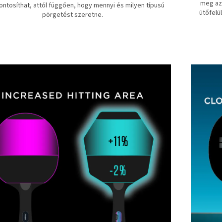
meg az 
ntosíthat, attól függően, hogy mennyi és milyen típusú
ütőfelü
pörgetést szeretne.