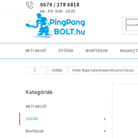
Ugrás
0670 / 278 6818
a
fő
tartalomhoz
HETI AKCIÓ
ÜTŐFÁK
BORÍTÁSOK
RAGASZTÁ
Kezdőlap
Ütőfák
Ütőfa Stiga Cybershape Allround Classic
O
Kategóriák
Kategóriák
l
átugrása
d
a
HETI AKCIÓ
l
Ütőfák
s
ó
Borítások
p