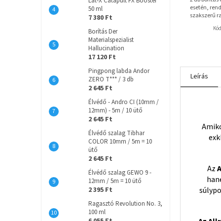
Lat-X Catapult FX Booster
esetén, rend
50 ml
szakszerű r
7 380 Ft
Kó
Borítás Der
Materialspezialist
Hallucination
17 120 Ft
Pingpong labda Andor
Leírás
ZERO T*** / 3 db
2 645 Ft
Élvédő - Andro CI (10mm /
12mm) - 5m / 10 ütő
2 645 Ft
Amik
Élvédő szalag Tibhar
exk
COLOR 10mm / 5m = 10
ütő
2 645 Ft
Az
A
Élvédő szalag GEWO 9 -
hane
12mm / 5m = 10 ütő
2 395 Ft
súlypo
Ragasztó Revolution No. 3,
100 ml