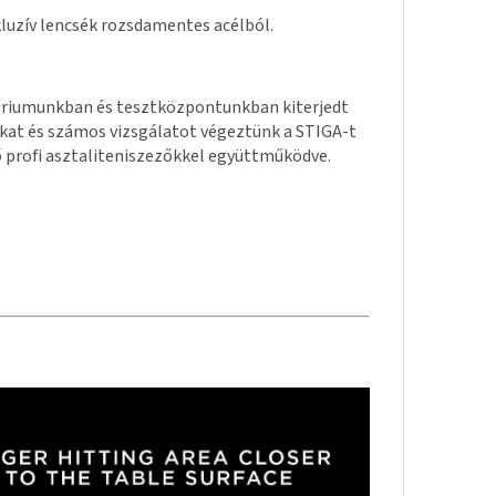
luzív lencsék rozsdamentes acélból.
riumunkban és tesztközpontunkban kiterjedt
kat és számos vizsgálatot végeztünk a STIGA-t
ő profi asztaliteniszezőkkel együttműködve.