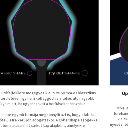
es ütőfejfelülete megegyezik a 157x150 mm-es klasszikus
Op
 területével, így nem kell aggódnia a teljes ütő nagyobb
úlya miatt, ha ugyanazokat a borításokat használja.
Mivel a
forehan
shape egyedi formája megkönnyíti azt is, hogy a labda a
kiala
tőfelületre kerüljön adogatáskor. A Cybershape szögekkel
nyesésnél 
automatikusan hat sarkot kap alapként, amelyekre