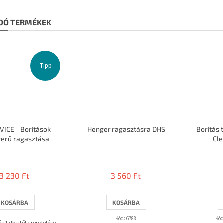
DÓ TERMÉKEK
Tipp
VICE - Borítások
Henger ragasztásra DHS
Borítás 
zerű ragasztása
Cle
A
termék
átlagos
3 230 Ft
3 560 Ft
értékelése
5-
ből
KOSÁRBA
KOSÁRBA
3,7
csillag.
Kód:
6788
Kód
 és 1 db ütőfa rendelése