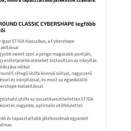
zők, mind a tapasztaltabb játékosok számára.
ROUND CLASSIC CYBERSHAPE legfőbb
ői
 igazi STIGA klasszikus, a Cybershape
lakítással
yobb sweet spot a penge magasabb pontján,
y erőteljesebb ütéseket biztosítson az irányítás
áldozása nélkül.
round 5 rétegű ütőfa könnyű súllyal, nagyszerű
éssel és irányítással, és most az egyedülálló
ershape kialakítással.
bízható ütőfa az összetéveszthetetlen STIGA
éssel és nagyobb, optimális ütőfelülettel.
dő és tapasztaltabb játékosoknak egyaránt
almas.