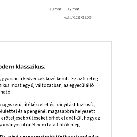
10 mm
12 mm
Kód:
140.021.013.005
dern klasszikus.
 gyorsan a kedvencek közé került. Ez az 5 réteg
zikus most egy új változatban, az egyedülálló
pható.
agyszerű játékérzetet és irányítást biztosít,
elülettel és a pengénél magasabbra helyezett
 erőteljesebb ütéseket érhet el anélkül, hogy az
agyományos ütőnél nem találhatók meg.