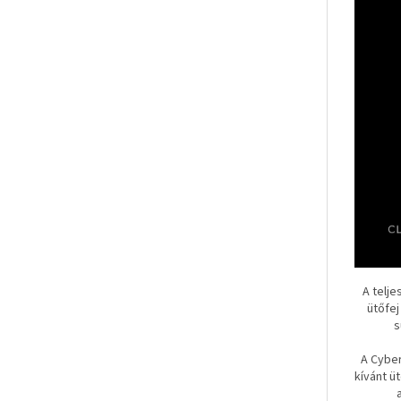
A telj
ütőfej
s
A Cyber
kívánt ü