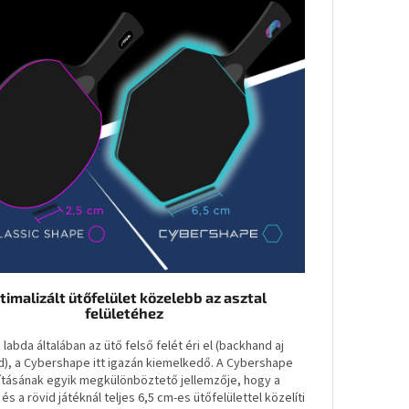
timalizált ütőfelület közelebb az asztal
felületéhez
 labda általában az ütő felső felét éri el (backhand aj
d), a Cybershape itt igazán kiemelkedő. A Cybershape
kításának egyik megkülönböztető jellemzője, hogy a
és a rövid játéknál teljes 6,5 cm-es ütőfelülettel közelíti