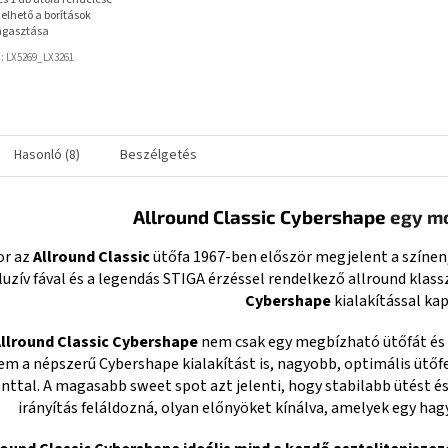
elhető a borítások
agasztása
d:
LX5269_LX3261
Hasonló (8)
Beszélgetés
Allround Classic Cybershape
egy mo
or az
Allround Classic
ütőfa 1967-ben először megjelent a színen,
luzív fával és a legendás STIGA érzéssel rendelkező allround klass
Cybershape
kialakítással ka
llround Classic Cybershape
nem csak egy megbízható ütőfát és n
m a népszerű Cybershape kialakítást is, nagyobb, optimális ütőf
nttal. A magasabb sweet spot azt jelenti, hogy stabilabb ütést és
irányítás feláldozná, olyan előnyöket kínálva, amelyek egy h