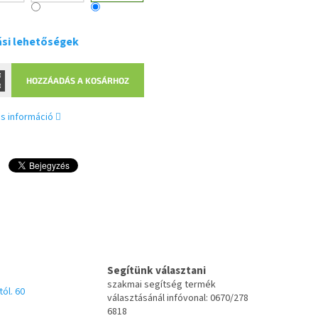
ási lehetőségek
HOZZÁADÁS A KOSÁRHOZ
s információ
Segítünk választani
szakmai segítség termék
tól. 60
választásánál infóvonal: 0670/278
6818