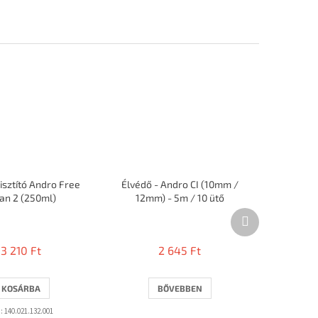
tisztító Andro Free
Élvédő - Andro CI (10mm /
an 2 (250ml)
12mm) - 5m / 10 ütő
Következő
A
termék
termék
átlagos
3 210 Ft
2 645 Ft
értékelése
5-
ből
KOSÁRBA
BŐVEBBEN
2,7
csillag.
:
140.021.132.001