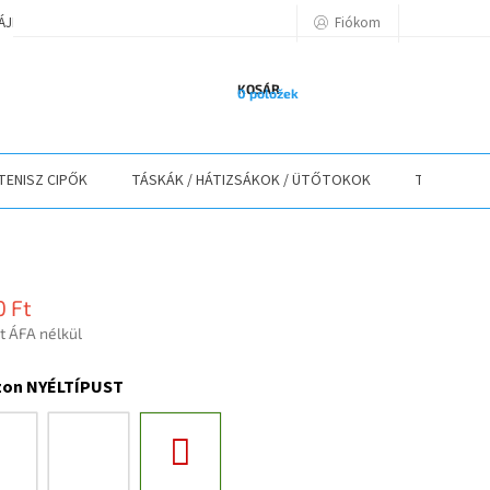
Fiókom
TÁJÉKOZTATÓ
A VÁSÁRLÁS LÉPÉSEI
ELÉRHETŐSÉGEK
ELÁLLÁS
KOSÁR
0 položek
TENISZ CIPŐK
TÁSKÁK / HÁTIZSÁKOK / ÜTŐTOKOK
TEXTIL
0 Ft
t ÁFA nélkül
r:
zon NYÉLTÍPUST