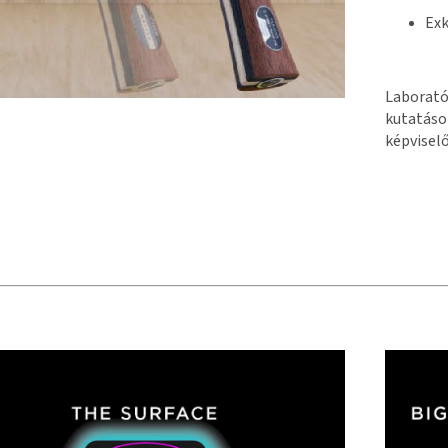
Exk
Laborató
kutatáso
képvisel