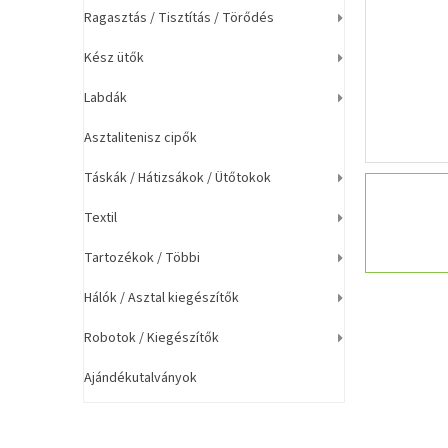
a
Ragasztás / Tisztítás / Törődés
n
e
Kész ütők
l
Labdák
Asztalitenisz cipők
Táskák / Hátizsákok / Ütőtokok
Textil
Tartozékok / Többi
Hálók / Asztal kiegészítők
Robotok / Kiegészítők
Ajándékutalványok