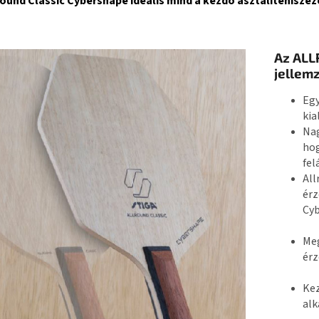
round Classic Cybershape ideális mind a kezdő asztalitenisze
Az ALL
jellemz
Egy
kia
Nag
hog
fel
All
érz
Cyb
Meg
érz
Kez
alk