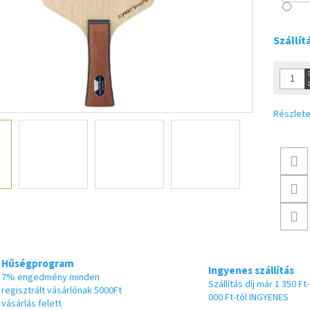
Szállít
Részlete
Hűségprogram
Ingyenes szállítás
7% engedmény minden
Szállítás díj már 1 350 Ft-
regisztrált vásárlónak 5000Ft
000 Ft-tól INGYENES
vásárlás felett