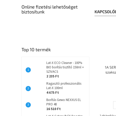
Online fizetési lehetőséget
biztosítunk
KAPCSOLÓ
Top 10 termék
Lat-X ECO Cleaner - 100%
BIO borítás tisztító 150ml +
1A SER
SZIVACS
szaks
2 235 Ft
Ragasztó professzionális
Lat-X 100ml
4 675 Ft
Borítás Gewo NEXXUS EL
PRO 48
16 510 Ft
2 db borítás