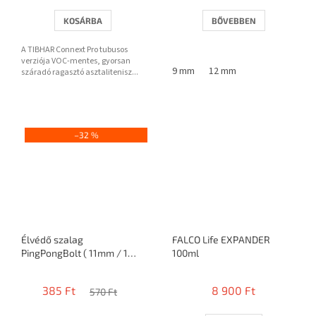
KOSÁRBA
BŐVEBBEN
A TIBHAR Connext Pro tubusos
verziója VOC-mentes, gyorsan
9 mm
12 mm
száradó ragasztó asztalitenisz...
–32 %
Élvédő szalag
FALCO Life EXPANDER
PingPongBolt ( 11mm / 1
100ml
ütő )
385 Ft
8 900 Ft
570 Ft