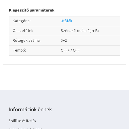
Kiegészítő paraméterek
Kategória
:
Ütőfák
Összetétel
:
Szénszál (műszál) + Fa
Rétegek száma
:
5+2
Tempó
:
OFF+ / OFF
L
á
b
Információk önnek
l
é
Szállítás és fizetés
c