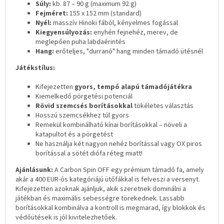
Súly:
kb. 87 – 90 g (maximum 92 g)
Fejméret:
155 x 152 mm (standard)
Nyél:
masszív Hinoki fából, kényelmes fogással
Kiegyensúlyozás:
enyhén fejnehéz, merev, de
meglepően puha labdaérintés
Hang:
erőteljes, "durranó" hang minden támadó ütésnél
Játékstílus:
Kifejezetten
gyors, tempó alapú támadójátékra
Kiemelkedő pörgetési potenciál
Rövid szemcsés borításokkal
tökéletes választás
Hosszú szemcsékhez túl gyors
Remekül kombinálható kínai borításokkal – növeli a
katapultot és a pörgetést
Ne használja két nagyon nehéz borítással vagy OX piros
borítással a sötét diófa réteg miatt!
Ajánlásunk:
A Carbon Spin OFF egy prémium támadó fa, amely
akár a 400 EUR-ós kategóriájú ütőfákkal is felveszi a versenyt.
Kifejezetten azoknak ajánljuk, akik szeretnek dominálni a
játékban és maximális sebességre törekednek. Lassabb
borításokkal kombinálva a kontroll is megmarad, így blokkok és
védőütések is jól kivitelezhetőek.