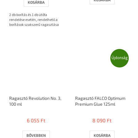
KOSÁRBA
ből
3,7
2 db borítás és 1 db ütőfa
csillag.
rendelése esetén, rendelhető a
borítások szakszerű ragasztása
Újdonság
Ragasztó Revolution No. 3,
Ragasztó FALCO Optimum
100 ml
Premium Glue 125ml
6 055 Ft
8 090 Ft
BŐVEBBEN
KOSÁRBA