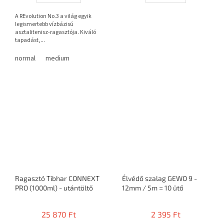
A REvolution No.3 a világ egyik
legismertebb vízbázisú
asztalitenisz-ragasztója. Kiváló
tapadást,...
normal
medium
Ragasztó Tibhar CONNEXT
Élvédő szalag GEWO 9 -
PRO (1000ml) - utántöltő
12mm / 5m = 10 ütő
25 870 Ft
2 395 Ft