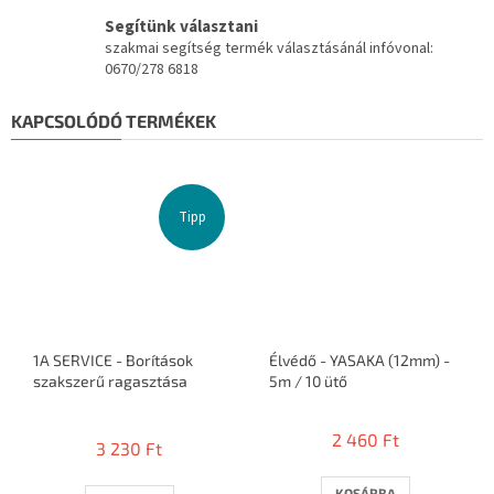
Segítünk választani
szakmai segítség termék választásánál infóvonal:
0670/278 6818
KAPCSOLÓDÓ TERMÉKEK
Tipp
1A SERVICE - Borítások
Élvédő - YASAKA (12mm) -
szakszerű ragasztása
5m / 10 ütő
A
termék
2 460 Ft
3 230 Ft
átlagos
értékelése
5-
KOSÁRBA