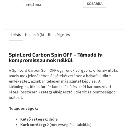
KOSÁRBA
KOSÁRBA
Leírás
Hasonló (8)
Beszélgetés
SpinLord Carbon Spin OFF – Támadó fa
kompromisszumok nélkül
A SpinLord Carbon Spin OFF egy rendkívül gyors, offenzív ütőfa,
amely megjelenésében és játékérzetében a balsafa ütőkre
emlékeztet, azonban teljesen más szintet képvisel. A
különleges, titkos furnér kombináció és a két karbonszövet
réteg (összesen 7 réteg) elképesztő ütőerőt és pontosságot
biztosít.
Tulajdonságok:
Külső rétegek:
diófa
Karbonréteg:
2 (merevség és stabilitás)