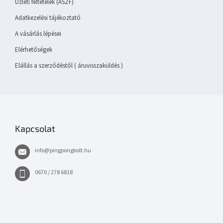
Üzleti feltételek (ÁSZF)
Adatkezelési tájékoztató
A vásárlás lépései
Elérhetőségek
Elállás a szerződéstől ( áruvisszaküldés )
Kapcsolat
info
@
pingpongbolt.hu
0670 / 278 6818