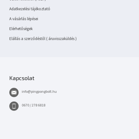
Adatkezelési tájékoztató
A vásárlás lépései
Elérhetőségek
Elállás a szerződéstől ( áruvisszaküldés )
Kapcsolat
info
@
pingpongbolt.hu
0670 / 278 6818