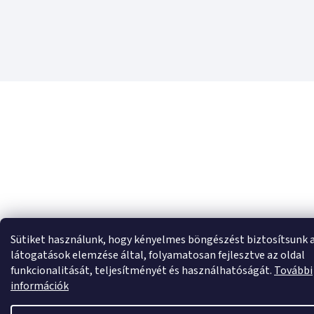
Sütiket használunk, hogy kényelmes böngészést biztosítsunk 
látogatások elemzése által, folyamatosan fejlesztve az oldal
funkcionalitását, teljesítményét és használhatóságát.
További
információk