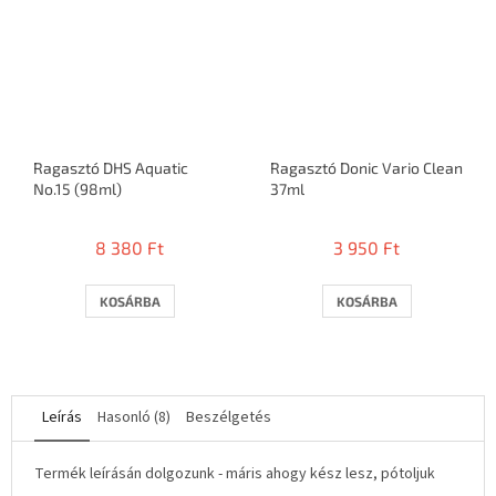
Ragasztó DHS Aquatic
Ragasztó Donic Vario Clean
No.15 (98ml)
37ml
8 380 Ft
3 950 Ft
KOSÁRBA
KOSÁRBA
Leírás
Hasonló (8)
Beszélgetés
Termék leírásán dolgozunk - máris ahogy kész lesz, pótoljuk