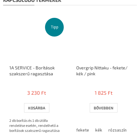
Tipp
1A SERVICE - Borítások
Overgrip Nittaku - fekete/
szakszerű ragasztása
kék / pink
A
A
termék
termék
3 230 Ft
1 825 Ft
átlagos
átlagos
értékelése
értékelése
5-
5-
KOSÁRBA
BŐVEBBEN
ből
ből
3,7
4,3
2 db borítás és 1 db ütőfa
csillag.
csillag.
rendelése esetén, rendelhető a
fekete
kék
rózsaszín
borítások szakszerű ragasztása