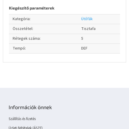
Kiegészítő paraméterek
Kategória
:
Ütőfák
Összetétel
:
Tisztafa
Rétegek száma
:
5
Tempó
:
DEF
L
á
b
Információk önnek
l
é
Szállítás és fizetés
c
Üzleti feltételek (ÁSZF)