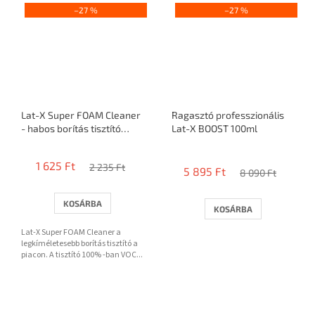
–27 %
–27 %
Lat-X Super FOAM Cleaner
Ragasztó professzionális
- habos borítás tisztító
Lat-X BOOST 100ml
50ml
A
termék
1 625 Ft
2 235 Ft
5 895 Ft
átlagos
8 090 Ft
értékelése
5-
KOSÁRBA
KOSÁRBA
ből
3,5
Lat-X Super FOAM Cleaner a
csillag.
legkíméletesebb borítás tisztító a
piacon. A tisztító 100% -ban VOC...