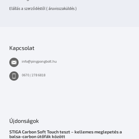
Elállás a szerződéstől ( áruvisszaküldés )
Kapcsolat
info
@
pingpongbolt.hu
0670 / 278 6818
Újdonságok
STIGA Carbon Soft Touch teszt – kellemes meglepetés a
balsa-carbon ütőfák között