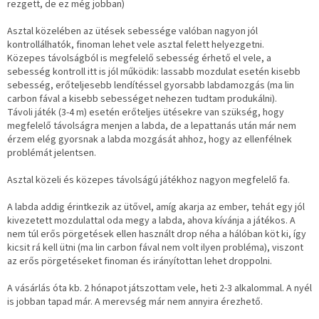
rezgett, de ez még jobban)
Asztal közelében az ütések sebessége valóban nagyon jól
kontrollálhatók, finoman lehet vele asztal felett helyezgetni.
Közepes távolságból is megfelelő sebesség érhető el vele, a
sebesség kontroll itt is jól működik: lassabb mozdulat esetén kisebb
sebesség, erőteljesebb lendítéssel gyorsabb labdamozgás (ma lin
carbon fával a kisebb sebességet nehezen tudtam produkálni).
Távoli játék (3-4 m) esetén erőteljes ütésekre van szükség, hogy
megfelelő távolságra menjen a labda, de a lepattanás után már nem
érzem elég gyorsnak a labda mozgását ahhoz, hogy az ellenfélnek
problémát jelentsen.
Asztal közeli és közepes távolságú játékhoz nagyon megfelelő fa.
A labda addig érintkezik az ütővel, amíg akarja az ember, tehát egy jól
kivezetett mozdulattal oda megy a labda, ahova kívánja a játékos. A
nem túl erős pörgetések ellen használt drop néha a hálóban köt ki, így
kicsit rá kell ütni (ma lin carbon fával nem volt ilyen probléma), viszont
az erős pörgetéseket finoman és irányítottan lehet droppolni.
A vásárlás óta kb. 2 hónapot játszottam vele, heti 2-3 alkalommal. A nyél
is jobban tapad már. A merevség már nem annyira érezhető.