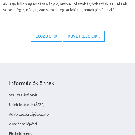
Aki egy különleges fára vágyik, amivel jól szabályozhatóak az ütések
sebessége, iránya, van sebességtartalékja, annak jó választás.
ELŐZŐ CIKK
KÖVETKEZŐ CIKK
L
á
b
Információk önnek
l
é
Szállítás és fizetés
c
Üzleti feltételek (ÁSZF)
Adatkezelési tájékoztató
A vásárlás lépései
Elérhetőségek