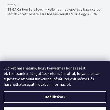
2026.5.10
STIGA Carbon Soft Touch – kellemes meglepetés a balsa-carbon
ütőfák között Tesztelésre hozzám került a STIGA egyik 2026...
Sütiket használunk, hogy kényelmes böngészést
biztosítsunk a látogatások elemzése által, folyamatosan
fejlesztve az oldal funkcionalitását, teljesítményét és
használhatóságát.
További információk
Beállítások