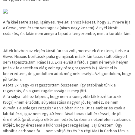
A fa kinézetre szép, igényes. Nyelét, ahhoz képest, hogy 35 mm-re írja
a Gewo, nem érzem vastagnak (nincs nagy kezem). A nyél kicsit
csúszós, és talán nem annyira tapad a tenyerembe, mint a korábbi fám.
Játék közben az elején kicsit furcsa volt, merevnek éreztem, illetve a
Gewo Nexxus borítások puha gumijának másik fán tapasztalt előnyeit
sem tapasztaltam. Ráadásul 2x is elvált a fától a gumi némelyik helyen
(másik fa esetében elég volt egy réteg ragasztó is.). Kicsit el is
keseredtem, de gondoltam adok még neki esélyt. Azt gondolom, hogy
jól tettem.
Azóta 3x, vagy 4x ragasztottam összesen, így stabilnak tűnik a
ragasztás, és a gumi rugalmassága is megjött.
A fa súlya - ahhoz képest, hogy nem a könnyebb fák közé tartozik
(96gr) - nem érződik, súlyelosztása nagyon jó, fejnehéz, de nem
durván. Felesleges rezgés? Az valóban nincs. Üt az ember és csak a
labdát érzi, igaz nem egy 40 éves fával tapasztalt érzéssel, de jól
érezhető. (próbaképp elkértem edzés közben az ellenfelem carbonos
ütőjét, hogy érezzem a különbséget rezgésileg. Jaj! Éreztem. Úgy
vibrált a carbonos fa … nem volt jó érzés ? A régi Ma Lin Carbon fám is