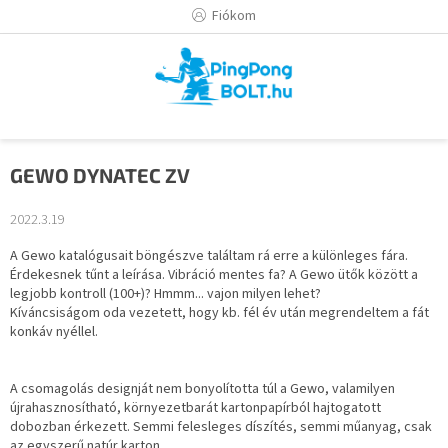
Ugrás
Fiókom
a
fő
tartalomhoz
GEWO DYNATEC ZV
2022.3.19
A Gewo katalógusait böngészve találtam rá erre a különleges fára.
Érdekesnek tűnt a leírása. Vibráció mentes fa? A Gewo ütők között a
legjobb kontroll (100+)? Hmmm... vajon milyen lehet?
Kíváncsiságom oda vezetett, hogy kb. fél év után megrendeltem a fát
konkáv nyéllel.
A csomagolás designját nem bonyolította túl a Gewo, valamilyen
újrahasznosítható, környezetbarát kartonpapírból hajtogatott
dobozban érkezett. Semmi felesleges díszítés, semmi műanyag, csak
az egyszerű natúr karton.