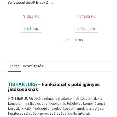
Wristband Small Black 2-
pack
4 025 Ft
17 435 Ft
KOSÁRBA
BŐVEBBEN
kék
piros
Leírás
Beszélgetés
TIBHAR JURA
– Funkcionális póló igényes
játékosoknak
A
TIBHAR JURA
póló azoknak a játékosoknak készült, akik a
kényelem, a stílus és a funkcionalitás tökéletes kombinációját
keresik.
Kiváló minőségű anyagból készült, amely biztosítja a
légáteresztést és a gyors száradást, ideális intenzív