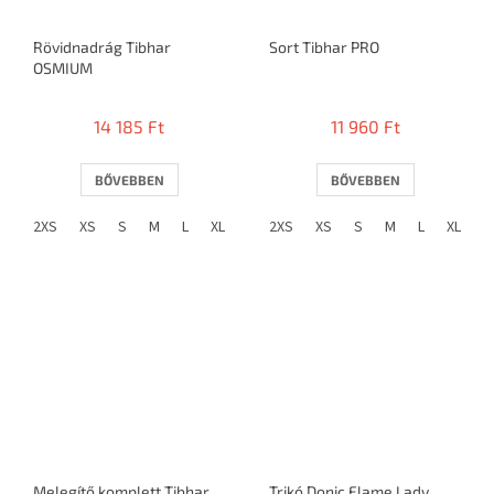
Rövidnadrág Tibhar
Sort Tibhar PRO
OSMIUM
14 185 Ft
11 960 Ft
BŐVEBBEN
BŐVEBBEN
2XS
XS
S
M
L
XL
2XL
2XS
3XL
XS
4XL
S
M
L
XL
2
Melegítő komplett Tibhar
Trikó Donic Flame Lady