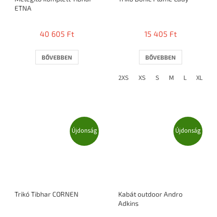
ETNA
40 605 Ft
15 405 Ft
BŐVEBBEN
BŐVEBBEN
2XS
XS
S
M
L
XL
2
Újdonság
Újdonság
Trikó Tibhar CORNEN
Kabát outdoor Andro
Adkins