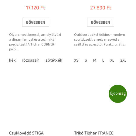
17 120 Ft
27 890 Ft
BŐVEBBEN
BŐVEBBEN
Olyan mezt keresel, amely ötvözi
Outdoor Jacket Adkins – modern
a dinamizmust és a technikai
sportdzseki, amely megvéd a
precizitást? A Tibhar CORNER
széltől és az esőtől. Funkcionális...
póló...
kék
rózsaszín
sötétkék
XS
S
M
L
XL
2XL
3
Újdonság
Csuklóvédő STIGA
Trikó Tibhar FRANCE