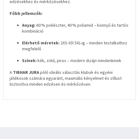
edzésekhez és mérkőzésekhez.
Főbb jellemzők:
Anyag:
60 % poliészter, 40 % poliamid – könnyű és tartós
kombináció
Elérhető méretek:
2XS-től 5XL-ig – minden testalkathoz
megfelelő
Színek:
kék, zöld, piros – modern dizájn mindenkinek
A
TIBHAR JURA
póló ideális választás klubok és egyéni
játékosok számára egyaránt, maximális kényelmet és stílust
biztosítva minden edzésen és mérkőzésen.
L
á