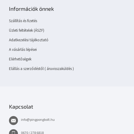
b
Információk önnek
l
é
Szállítás és fizetés
c
Üzleti feltételek (ÁSZF)
Adatkezelési tájékoztató
A vásárlás lépései
Elérhetőségek
Elállás a szerződéstől ( áruvisszaküldés )
Kapcsolat
info
@
pingpongbolt.hu
0670 / 278 6818