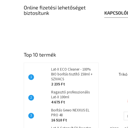
Online fizetési lehetőséget
biztosítunk
KAPCSOLÓ
Top 10 termék
Lat-X ECO Cleaner - 100%
BIO borítás tisztító 150ml +
Trik
SZIVACS
2 235 Ft
Ragasztó professzionális
Lat-X 100ml
4 675 Ft
Borítás Gewo NEXXUS EL
PRO 48
16 510 Ft