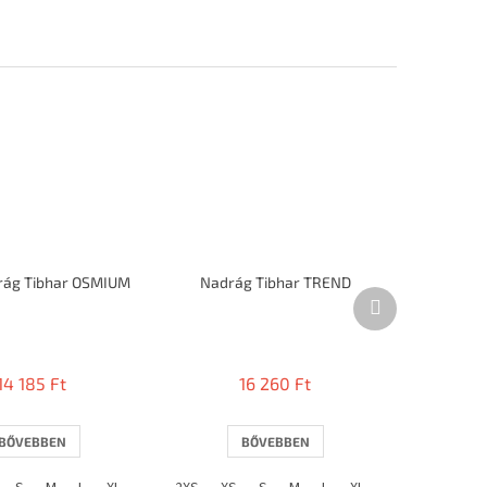
rág Tibhar OSMIUM
Nadrág Tibhar TREND
Következő
termék
14 185 Ft
16 260 Ft
BŐVEBBEN
BŐVEBBEN