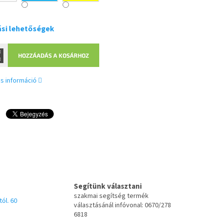
ási lehetőségek
HOZZÁADÁS A KOSÁRHOZ
s információ
Segítünk választani
szakmai segítség termék
tól. 60
választásánál infóvonal: 0670/278
6818