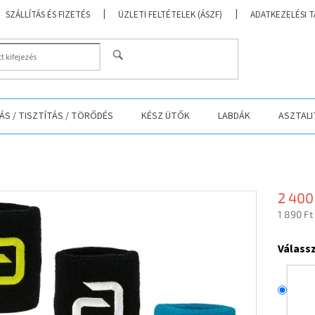
SZÁLLÍTÁS ÉS FIZETÉS
ÜZLETI FELTÉTELEK (ÁSZF)
ADATKEZELÉSI 
KERESÉS
S / TISZTÍTÁS / TÖRŐDÉS
KÉSZ ÜTŐK
LABDÁK
ASZTALI
2 400
1 890 Ft
Egységá
Válassz