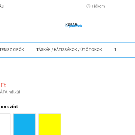
Fiókom
TÁJÉKOZTATÓ
A VÁSÁRLÁS LÉPÉSEI
ELÉRHETŐSÉGEK
ELÁLLÁS
KOSÁR
0 položek
TENISZ CIPŐK
TÁSKÁK / HÁTIZSÁKOK / ÜTŐTOKOK
TEXTIL
 Ft
 ÁFA nélkül
r:
on színt