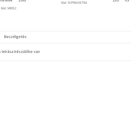
ötétkék
zöld
2XS
XS
Kód:
SUPRAVAETNA
Kód:
548912
Beszélgetés
 leírása készülőbe van