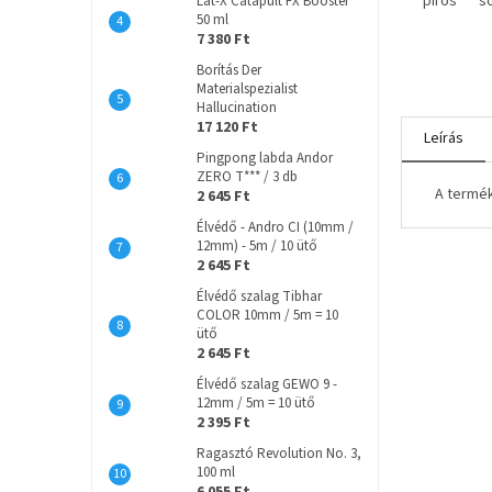
piros
s
Lat-X Catapult FX Booster
50 ml
7 380 Ft
Borítás Der
Materialspezialist
Hallucination
17 120 Ft
Leírás
Pingpong labda Andor
ZERO T*** / 3 db
A termék
2 645 Ft
Élvédő - Andro CI (10mm /
12mm) - 5m / 10 ütő
2 645 Ft
Élvédő szalag Tibhar
COLOR 10mm / 5m = 10
ütő
2 645 Ft
Élvédő szalag GEWO 9 -
12mm / 5m = 10 ütő
2 395 Ft
Ragasztó Revolution No. 3,
100 ml