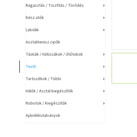
a
Ragasztás / Tisztítás / Törődés
n
e
Kész ütők
l
Labdák
Asztalitenisz cipők
Táskák / Hátizsákok / Ütőtokok
Textil
Tartozékok / Többi
Hálók / Asztal kiegészítők
Robotok / Kiegészítők
Ajándékutalványok