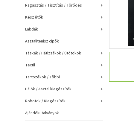
a
Ragasztás / Tisztítás / Törődés
n
e
Kész ütők
l
Labdák
Asztalitenisz cipők
Táskák / Hátizsákok / Ütőtokok
Textil
Tartozékok / Többi
Hálók / Asztal kiegészítők
Robotok / Kiegészítők
Ajándékutalványok