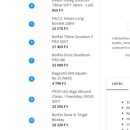
Élvédő szalag szivacsos
Tibhar SOFT 10mm - 1 ütő
815 Ft
FALCO Tempo Long
Booster 150ml
13 375 Ft
Borítás Tibhar Quantum X
2 db borítás
PRO SOFT
esetén, rend
17 435 Ft
szakszerű r
Borítás Donic blueStorm
Kó
PRO AM
22 000 Ft
Ragasztó DHS Aquatic
No.15 (50ml)
4 790 Ft
Leírás
PROFI ütő Stiga Allround
Classic / Friendship CROSS
SOFT
5
22 355 Ft
M
N
Borítás Sauer & Tröger
H
Monkey
O
16 220 Ft