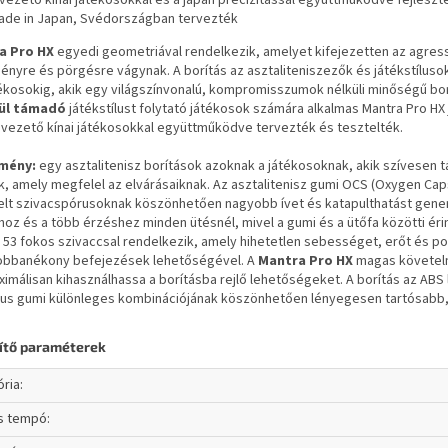
vezető kínai játékosokkal és a japán precizitással együttműködve fejleszte
ade in Japan, Svédországban tervezték
a Pro HX
egyedi geometriával rendelkezik, amelyet kifejezetten az agressz
ményre és pörgésre vágynak. A borítás az asztaliteniszezők és játékstílusok
tékosokig, akik egy világszínvonalú, kompromisszumok nélküli minőségű borí
ül támadó
játékstílust folytató játékosok számára alkalmas Mantra Pro HX
 vezető kínai játékosokkal együttműködve tervezték és tesztelték.
mény:
egy asztalitenisz borítások azoknak a játékosoknak, akik szívesen t
, amely megfelel az elvárásaiknak. Az asztalitenisz gumi OCS (Oxygen Caps
t szivacspórusoknak köszönhetően nagyobb ívet és katapulthatást generál a
oz és a több érzéshez minden ütésnél, mivel a gumi és a ütőfa közötti ér
53 fokos szivaccsal rendelkezik, amely hihetetlen sebességet, erőt és po
robbanékony befejezések lehetőségével. A
Mantra Pro HX
magas követelm
imálisan kihasználhassa a borításba rejlő lehetőségeket. A borítás az ABS 
kus gumi különleges kombinációjának köszönhetően lényegesen tartósabb, m
ítő paraméterek
ória
:
ás tempó
: