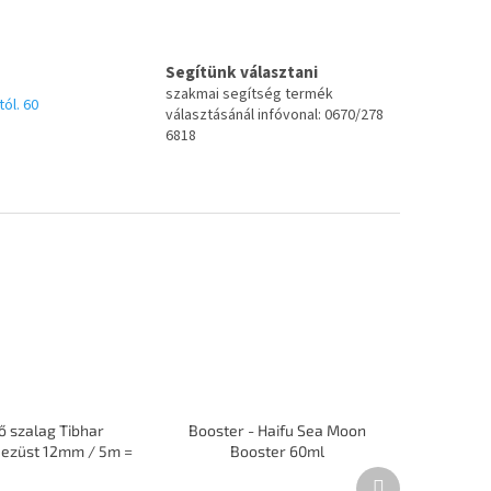
Segítünk választani
szakmai segítség termék
tól. 60
választásánál infóvonal: 0670/278
6818
ő szalag Tibhar
Booster - Haifu Sea Moon
 ezüst 12mm / 5m =
Booster 60ml
10 ütő
Következő