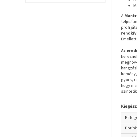
A 
M
A
Mantr
teljesít
profi já
rendkív
Emellett
Az ered
keresnek
megnövel
hangzásh
kemény, 
gyors, 
hogy max
szinteti
Kiegész
Kateg
Borít