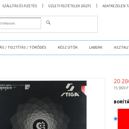
SZÁLLÍTÁS ÉS FIZETÉS
ÜZLETI FELTÉTELEK (ÁSZF)
ADATKEZELÉSI 
KERESÉS
S / TISZTÍTÁS / TÖRŐDÉS
KÉSZ ÜTŐK
LABDÁK
ASZTALI
20 28
15 969 F
Egységá
BORÍTÁ