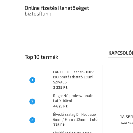
Online fizetési lehetőséget
biztosítunk
KAPCSOLÓ
Top 10 termék
Lat-X ECO Cleaner - 100%
BIO borítás tisztító 150ml +
SZIVACS
2 235 Ft
Ragasztó professzionális
Lat-X 100ml
4 675 Ft
Élvédő szalag Dr. Neubauer
1A SER
6mm / 9mm / 12mm - 1 ütő
szaks
775 Ft