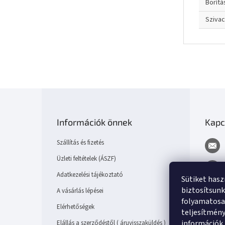
Borítá
Sziva
L
á
b
Információk önnek
Kapc
l
é
Szállítás és fizetés
c
Üzleti feltételek (ÁSZF)
Adatkezelési tájékoztató
Sütiket has
biztosítsunk
A vásárlás lépései
folyamatosan
Elérhetőségek
teljesítmén
információk
Elállás a szerződéstől ( áruvisszaküldés )