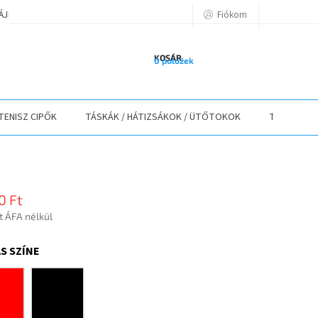
Fiókom
TÁJÉKOZTATÓ
A VÁSÁRLÁS LÉPÉSEI
ELÉRHETŐSÉGEK
ELÁLLÁS
KOSÁR
0 položek
TENISZ CIPŐK
TÁSKÁK / HÁTIZSÁKOK / ÜTŐTOKOK
TEXTIL
0 Ft
t ÁFA nélkül
r:
S SZÍNE