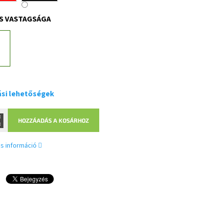
S VASTAGSÁGA
ási lehetőségek
HOZZÁADÁS A KOSÁRHOZ
s információ