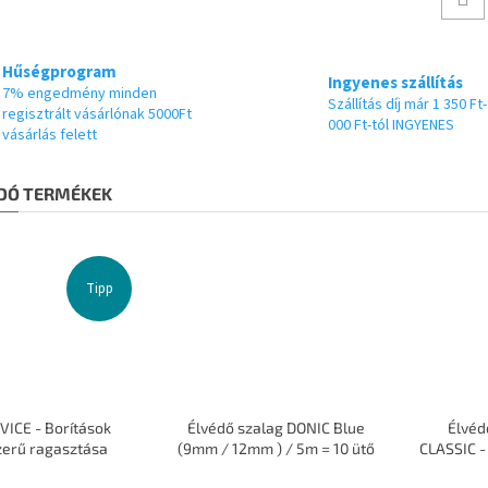
Hűségprogram
Ingyenes szállítás
7% engedmény minden
Szállítás díj már 1 350 Ft-
regisztrált vásárlónak 5000Ft
000 Ft-tól INGYENES
vásárlás felett
DÓ TERMÉKEK
Tipp
VICE - Borítások
Élvédő szalag DONIC Blue
Élvéd
zerű ragasztása
(9mm / 12mm ) / 5m = 10 ütő
CLASSIC -
A