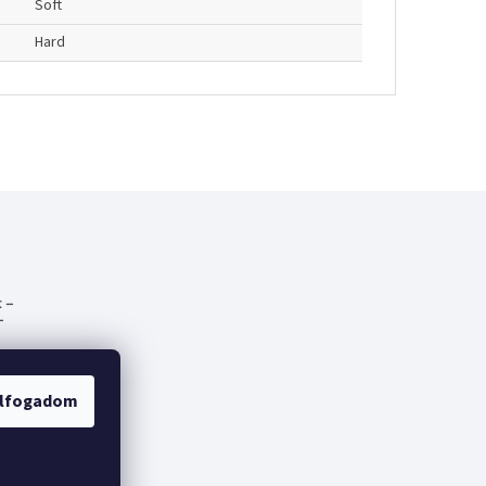
Soft
Hard
 –
-
emes
lfogadom
fák
lt a