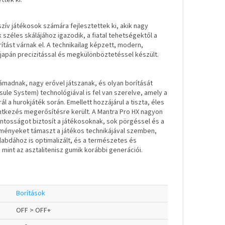
tték ki.
ív játékosok számára fejlesztettek ki, akik nagy
 széles skálájához igazodik, a fiatal tehetségektől a
tást várnak el. A technikailag képzett, modern,
 japán precizitással és megkülönböztetéssel készült.
ámadnak, nagy erővel játszanak, és olyan borítását
ule System) technológiával is fel van szerelve, amely a
 hurokjáték során. Emellett hozzájárul a tiszta, éles
intkezés megerősítésre került. A Mantra Pro HX nagyon
ntosságot biztosít a játékosoknak, sok pörgéssel és a
ényeket támaszt a játékos technikájával szemben,
labdához is optimalizált, és a természetes és
int az asztalitenisz gumik korábbi generációi.
Borítások
OFF > OFF+