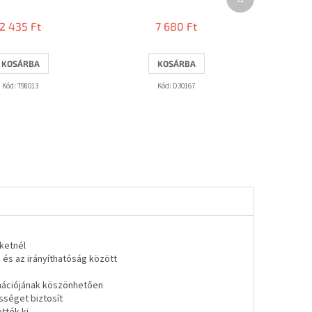
termék
2 435 Ft
7 680 Ft
KOSÁRBA
KOSÁRBA
Kód:
T98013
Kód:
D30167
ketnél
 és az irányíthatóság között
inációjának köszönhetően
séget biztosít