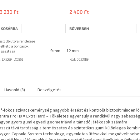
termék
átlagos
3 230 Ft
2 400 Ft
értékelése
5-
ből
KOSÁRBA
BŐVEBBEN
3,7
csillag.
 és 1 db ütőfa rendelése
elhető a borítások
9 mm
12 mm
agasztása
d:
LX5269_LX3261
Kód:
D2339B9
Hasonló (8)
Beszélgetés
3°-fokos szivacskeménység nagyobb érzést és kontrollt biztosít minden lö
antra Pro HX = Extra Hard – Tökéletes egyensúly a rendkívül nagy sebesség
agyon gyors gumi egyedi geometriával a támadó játékosok számára
osszú távú tartósság a természetes és szintetikus gumi különleges komb
xygen Capsule System technology, egyenletes ütésekkel megnövelt sebes