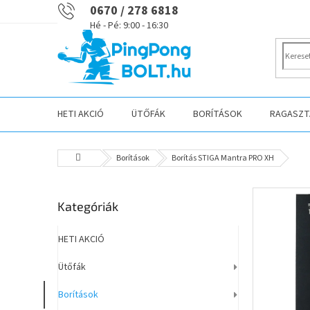
Ugrás
0670 / 278 6818
a
fő
tartalomhoz
HETI AKCIÓ
ÜTŐFÁK
BORÍTÁSOK
RAGASZTÁ
Kezdőlap
Borítások
Borítás STIGA Mantra PRO XH
O
Kategóriák
Kategóriák
l
átugrása
d
a
HETI AKCIÓ
l
Ütőfák
s
ó
Borítások
p