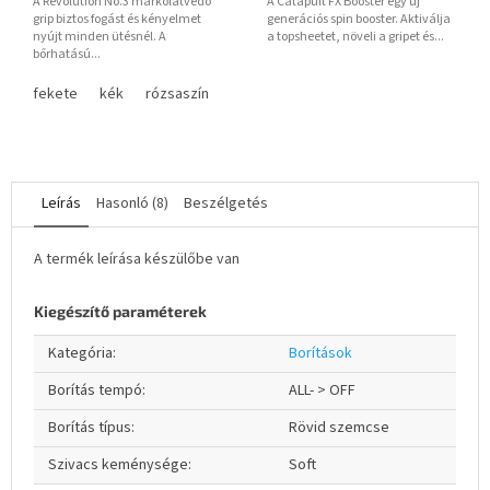
A Revolution No.3 markolatvédő
A Catapult FX Booster egy új
grip biztos fogást és kényelmet
generációs spin booster. Aktiválja
nyújt minden ütésnél. A
a topsheetet, növeli a gripet és...
bőrhatású...
fekete
kék
rózsaszín
Leírás
Hasonló (8)
Beszélgetés
A termék leírása készülőbe van
Kiegészítő paraméterek
Kategória
:
Borítások
Borítás tempó
:
ALL- > OFF
Borítás típus
:
Rövid szemcse
Szivacs keménysége
:
Soft