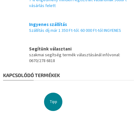
7% engedmény minden regisztrált vásárlónak 5000Ft
vásárlás felett
Ingyenes szállítás
Szállítás díj már 1 350 Ft-tól. 60 000 Ft-tól INGYENES
Segítünk választani
szakmai segítség termék választásánál infóvonal:
0670/278 6818
KAPCSOLÓDÓ TERMÉKEK
Tipp