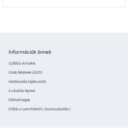
L
á
b
Információk önnek
l
é
Szállítás és fizetés
c
Üzleti feltételek (ÁSZF)
Adatkezelési tájékoztató
A vásárlás lépései
Elérhetőségek
Elállás a szerződéstől ( áruvisszaküldés )