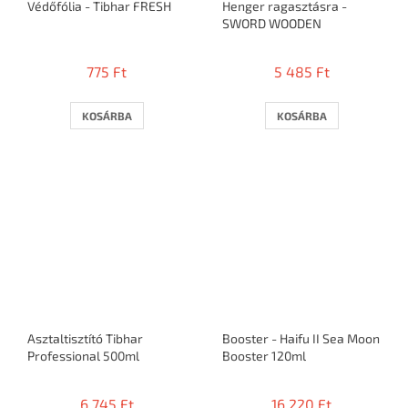
Védőfólia - Tibhar FRESH
Henger ragasztásra -
SWORD WOODEN
775 Ft
5 485 Ft
KOSÁRBA
KOSÁRBA
Asztaltisztító Tibhar
Booster - Haifu II Sea Moon
Professional 500ml
Booster 120ml
6 745 Ft
16 220 Ft