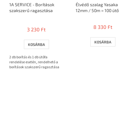
1A SERVICE - Borítások
Élvédő szalag Yasaka
szakszerű ragasztása
12mm / 50m = 100 ütő
A
termék
8 330 Ft
3 230 Ft
átlagos
értékelése
5-
KOSÁRBA
KOSÁRBA
ből
3,7
2 db borítás és 1 db ütőfa
csillag.
rendelése esetén, rendelhető a
borítások szakszerű ragasztása