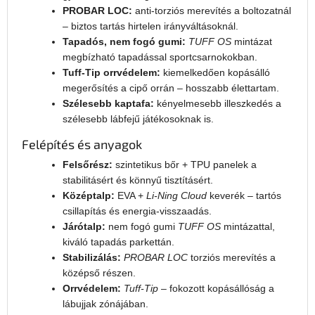
PROBAR LOC:
anti-torziós merevítés a boltozatnál
– biztos tartás hirtelen irányváltásoknál.
Tapadós, nem fogó gumi:
TUFF OS
mintázat
megbízható tapadással sportcsarnokokban.
Tuff-Tip orrvédelem:
kiemelkedően kopásálló
megerősítés a cipő orrán – hosszabb élettartam.
Szélesebb kaptafa:
kényelmesebb illeszkedés a
szélesebb lábfejű játékosoknak is.
Felépítés és anyagok
Felsőrész:
szintetikus bőr + TPU panelek a
stabilitásért és könnyű tisztításért.
Középtalp:
EVA +
Li-Ning Cloud
keverék – tartós
csillapítás és energia-visszaadás.
Járótalp:
nem fogó gumi
TUFF OS
mintázattal,
kiváló tapadás parkettán.
Stabilizálás:
PROBAR LOC
torziós merevítés a
középső részen.
Orrvédelem:
Tuff-Tip
– fokozott kopásállóság a
lábujjak zónájában.