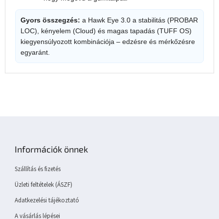
Gyors összegzés:
a Hawk Eye 3.0 a stabilitás (PROBAR
LOC), kényelem (Cloud) és magas tapadás (TUFF OS)
kiegyensúlyozott kombinációja – edzésre és mérkőzésre
egyaránt.
L
á
b
Információk önnek
l
é
Szállítás és fizetés
c
Üzleti feltételek (ÁSZF)
Adatkezelési tájékoztató
A vásárlás lépései