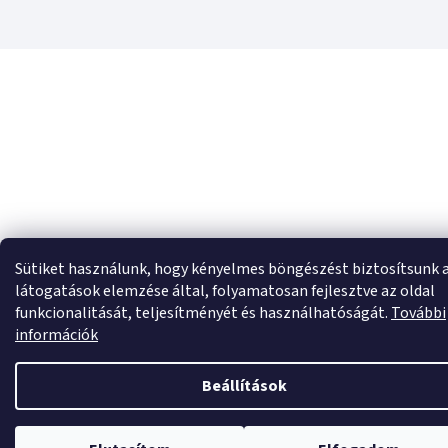
Sütiket használunk, hogy kényelmes böngészést biztosítsunk 
látogatások elemzése által, folyamatosan fejlesztve az oldal
funkcionalitását, teljesítményét és használhatóságát.
További
információk
Beállítások