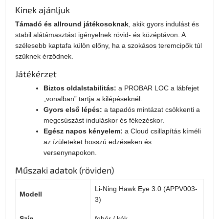
Kinek ajánljuk
Támadó és allround játékosoknak
, akik gyors indulást és
stabil alátámasztást igényelnek rövid- és középtávon. A
szélesebb kaptafa külön előny, ha a szokásos teremcipők túl
szűknek érződnek.
Játékérzet
Biztos oldalstabilitás:
a PROBAR LOC a lábfejet
„vonalban” tartja a kilépéseknél.
Gyors első lépés:
a tapadós mintázat csökkenti a
megcsúszást induláskor és fékezéskor.
Egész napos kényelem:
a Cloud csillapítás kíméli
az ízületeket hosszú edzéseken és
versenynapokon.
Műszaki adatok (röviden)
Li-Ning Hawk Eye 3.0 (APPV003-
Modell
3)
Szín
fehér / kék