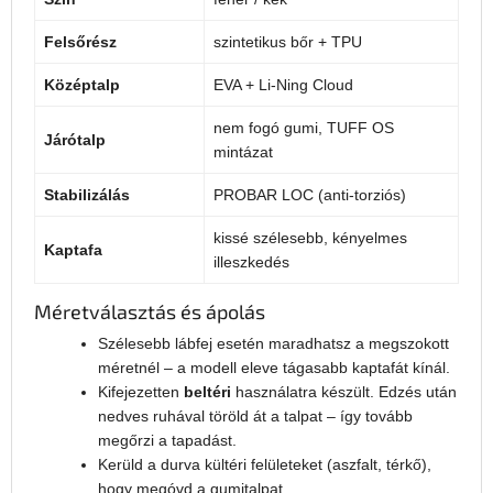
Felsőrész
szintetikus bőr + TPU
Középtalp
EVA + Li-Ning Cloud
nem fogó gumi, TUFF OS
Járótalp
mintázat
Stabilizálás
PROBAR LOC (anti-torziós)
kissé szélesebb, kényelmes
Kaptafa
illeszkedés
Méretválasztás és ápolás
Szélesebb lábfej esetén maradhatsz a megszokott
méretnél – a modell eleve tágasabb kaptafát kínál.
Kifejezetten
beltéri
használatra készült. Edzés után
nedves ruhával töröld át a talpat – így tovább
megőrzi a tapadást.
Kerüld a durva kültéri felületeket (aszfalt, térkő),
hogy megóvd a gumitalpat.