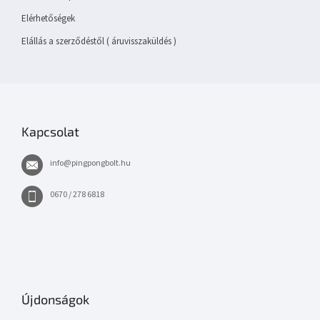
Elérhetőségek
Elállás a szerződéstől ( áruvisszaküldés )
Kapcsolat
info
@
pingpongbolt.hu
0670 / 278 6818
Újdonságok