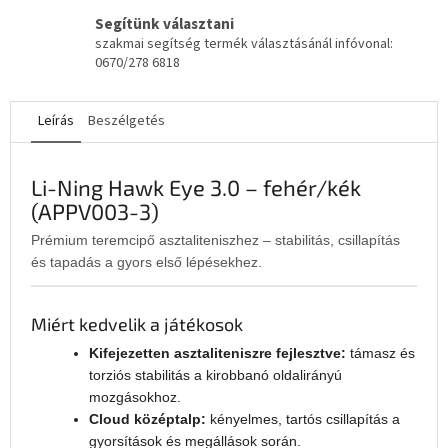
Segítünk választani
szakmai segítség termék választásánál infóvonal:
0670/278 6818
Leírás
Beszélgetés
Li-Ning Hawk Eye 3.0 – fehér/kék
(APPV003-3)
Prémium teremcipő asztaliteniszhez – stabilitás, csillapítás
és tapadás a gyors első lépésekhez.
Miért kedvelik a játékosok
Kifejezetten asztaliteniszre fejlesztve:
támasz és
torziós stabilitás a kirobbanó oldalirányú
mozgásokhoz.
Cloud középtalp:
kényelmes, tartós csillapítás a
gyorsítások és megállások során.